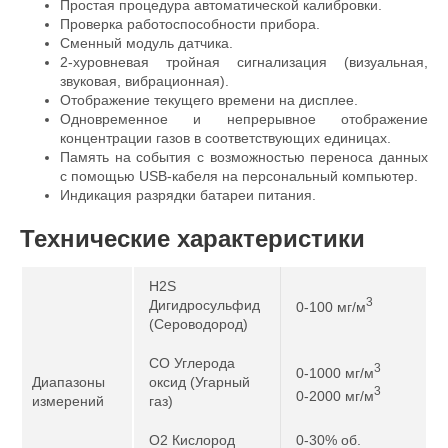
Простая процедура автоматической калибровки.
Проверка работоспособности прибора.
Сменный модуль датчика.
2-хуровневая тройная сигнализация (визуальная,
звуковая, вибрационная).
Отображение текущего времени на дисплее.
Одновременное и непрерывное отображение
концентрации газов в соответствующих единицах.
Память на события с возможностью переноса данных
с помощью USB-кабеля на персональный компьютер.
Индикация разрядки батареи питания.
Технические характеристики
H2S
3
Дигидросульфид
0-100 мг/м
(Сероводород)
CO Углерода
3
0-1000 мг/м
Диапазоны
оксид (Угарный
3
0-2000 мг/м
измерений
газ)
O2 Кислород
0-30% об.