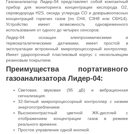
Газоанализатор Лидер-04 представляет собой компактный
прибор для мониторинга концентрации кислорода О2,
сероводорода H2S, оксида углерода CO и довзрывоопасных
концентраций горючих газов (по CH4, C3H8 или C6H14).
Устройство имеет возможность одновременного
использования от одного до четырех сенсоров.
Лидер-04
оснащен электрохимическими и
термокаталитическими датчиками, имеет простой в
эксплуатации встроенный микропроцессорный контроллер.
Имеет ударопрочный пластиковый корпус с нескользящим
резиновым покрытием.
Преимущества портативного
газоанализатора
Лидер-04:
Световая, звуковая (95 дБ) и вибрационная
сигнализация.
32-битный микропроцессорный контроллер с низким
энергопотреблением.
Высококонтрастный цветной ЖК-дисплей с
отображением концентрации газов в режиме
реального времени.
Простое управление одной кнопкой.