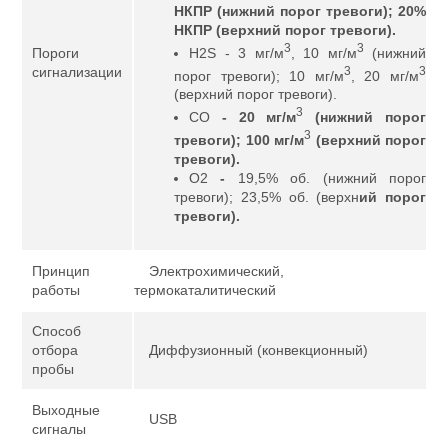
НКПР
(нижний порог тревоги); 20%
НКПР
(верхний порог тревоги).
3
3
H2S - 3 мг/м
, 10 мг/м
(нижний
Пороги
3
3
сигнализации
порог тревоги); 10 мг/м
, 20 мг/м
(верхний порог тревоги).
3
CO
- 20
мг/м
(нижний порог
3
тревоги); 100
мг/м
(верхний порог
тревоги).
O2
-
19,5% об. (нижний порог
тревоги); 23,5% об. (верхн
ий порог
тревоги).
Принцип
Электрохимический,
работы
термокаталитический
Способ
отбора
Диффузионный (конвекционный)
пробы
Выходные
USB
сигналы