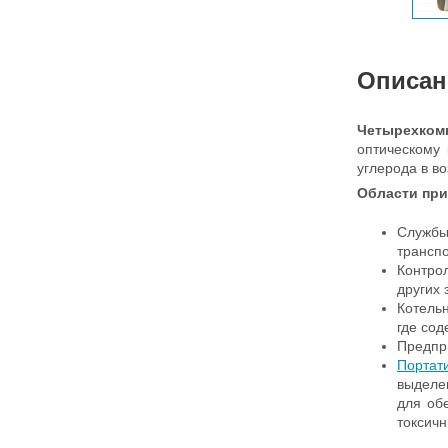
Описан
Четырехком
оптическому
углерода в в
Области при
Службы
транспо
Контро
других 
Котель
где со
Предпр
Портат
выделе
для об
токсичн