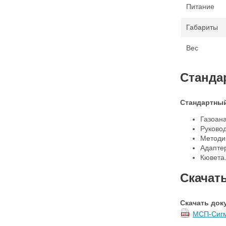
Питание
Габариты
Вес
Станда
Стандартный
Газоан
Руковод
Методик
Адапте
Кювета
Скачат
Скачать док
МСП-Сигм