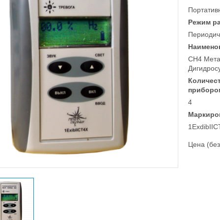
Портатив
Режим р
Периодич
Наимено
CH4 Метан
Дигидрос
Количес
приборо
4
Маркиро
1ExdibIIC
Цена (без