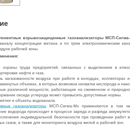
ие
понентные взрывозащищенные газоанализаторы МСП-Сигма
 каналу концентрации метана и по трем электрохимическим кан
оздухе рабочей зоны.
менения:
 охраны труда предприятий, связанных с выделением в атмос
ртировке нефти и газа.
ль загазованности воздуха при работе в колодцах, коллекторах 
замкнутых объемах, в которых возможна нехватка кислорода и нако
ные различной мощности, работающие на сжиженном и природном
держание оксида углерода может превысить допустимые нормы.
иятия и объекты водоканала.
ивные газоанализаторы
МСП-Сигма-Mx применяются в том чис
ние водорода происходит в процессе заряда и разряда аккумуля
еспечения индивидуальной безопасности при проведении работ в
ых газов, а также для мониторинга воздуха жилой и рабочей зон.