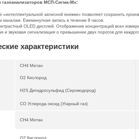
 газоанализаторов МСП-Сигма-Mx:
е «интеллектуальной записной книжки» позволяет сохранить прои
м каналам.
Ежеминутная запись в течение 8 часов.
онтрастный OLED дисплей.
Отображение концентраций всех измере
я и звуковая сигнализация о превышении двух порогов для каждог
еские характеристики
CH4 Метан
O2 Кислород
H2S Дигидросульфид (Сероводород)
CO Углерода оксид (Угарный газ)
CH4 Метан
O2 Кислород