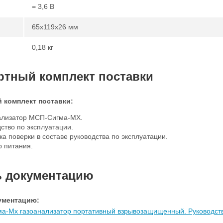
= 3,6 В
65х119х26 мм
0,18 кг
ртный комплект поставки
 комплект поставки:
ализатор МСП-Сигма-МХ.
ство по эксплуатации.
а поверки в составе руководства по эксплуатации.
р питания.
.
ь документацию
ументацию:
а-Mx газоанализатор портативный взрывозащищенный. Руководств