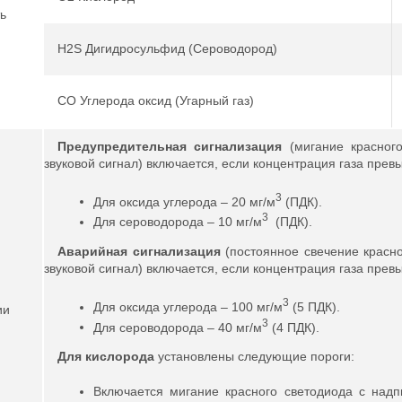
ь
H2S Дигидросульфид (Сероводород)
CO Углерода оксид (Угарный газ)
Предупредительная сигнализация
(мигание красног
звуковой сигнал) включается, если концентрация газа прев
3
Для оксида углерода – 20 мг/м
(ПДК).
3
Для сероводорода – 10 мг/м
(ПДК).
Аварийная сигнализация
(постоянное свечение красн
звуковой сигнал) включается, если концентрация газа прев
3
Для оксида углерода – 100 мг/м
(5 ПДК).
ии
3
Для сероводорода – 40 мг/м
(4 ПДК).
Для кислорода
установлены следующие пороги:
Включается мигание красного светодиода с над