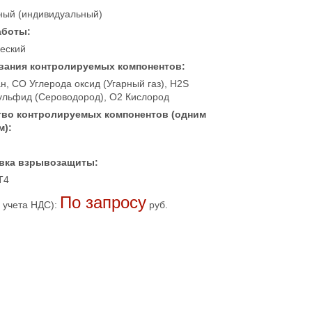
ный (индивидуальный)
аботы:
еский
вания контролируемых компонентов:
, CO Углерода оксид (Угарный газ), H2S
ульфид (Сероводород), O2 Кислород
тво контролируемых компонентов (одним
м):
вка взрывозащиты:
T4
По запросу
 учета НДС):
руб.