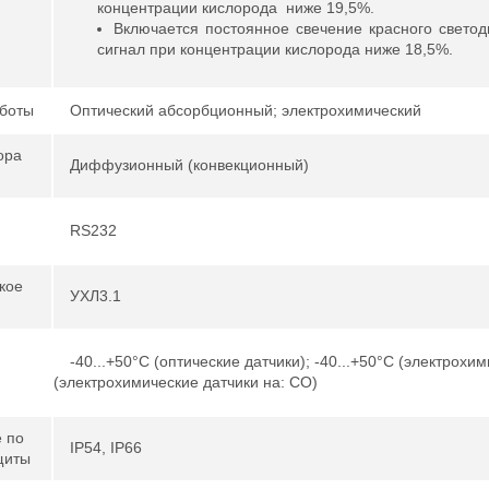
концентрации кислорода ниже 19,5%.
Включается постоянное свечение красного свето
сигнал при концентрации кислорода ниже 18,5%.
боты
Оптический абсорбционный; электрохимический
ора
Диффузионный (конвекционный)
RS232
кое
УХЛ3.1
-40...+50°С (оптические датчики); -40...+50°С (электрохим
(электрохимические датчики на: CO)
 по
IP54, IP66
щиты