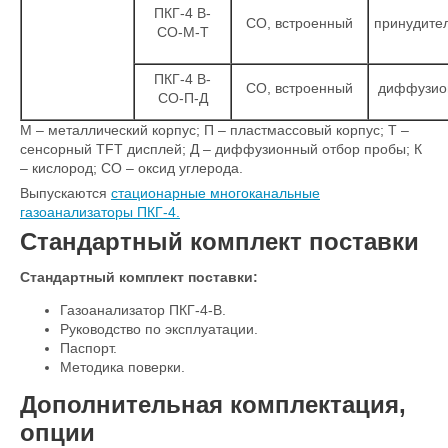
ПКГ-4 В-
CO, встроенный
принудите
CO-М-Т
ПКГ-4 В-
CO, встроенный
диффузио
CO-П-Д
М – металлический корпус; П – пластмассовый корпус; Т –
сенсорный TFT дисплей; Д – диффузионный отбор пробы; К
– кислород; СО – оксид углерода.
Выпускаются
стационарные многоканальные
газоанализаторы ПКГ-4.
Стандартный комплект поставки
Стандартный комплект поставки:
Газоанализатор ПКГ-4-В.
Руководство по эксплуатации.
Паспорт.
Методика поверки.
Дополнительная комплектация,
опции