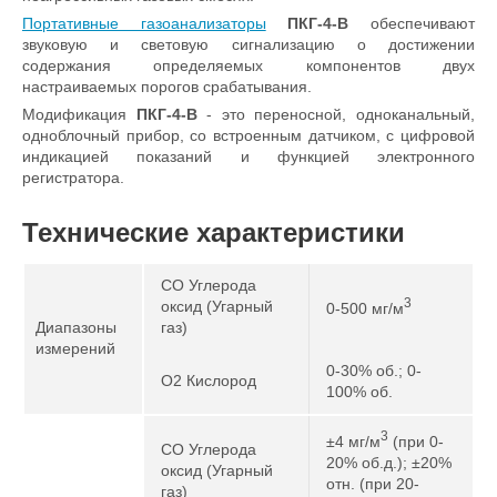
Портативные газоанализаторы
ПКГ-4-В
обеспечивают
звуковую и световую сигнализацию о достижении
содержания определяемых компонентов двух
настраиваемых порогов срабатывания.
Модификация
ПКГ-4-В
- это переносной, одноканальный,
одноблочный прибор, со встроенным датчиком, с цифровой
индикацией показаний и функцией электронного
регистратора.
Технические характеристики
CO Углерода
3
оксид (Угарный
0-500 мг/м
Диапазоны
газ)
измерений
0-30% об.; 0-
O2 Кислород
100% об.
3
±4 мг/м
(при 0-
CO Углерода
20% об.д.); ±20%
оксид (Угарный
отн. (при 20-
газ)