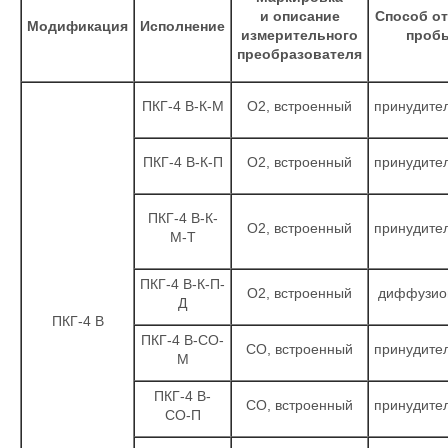
и описание
Способ о
Модификация
Исполнение
измерительного
проб
преобразователя
ПКГ-4 В-К-М
О2, встроенный
принудите
ПКГ-4 В-К-П
О2, встроенный
принудите
ПКГ-4 В-К-
О2, встроенный
принудите
М-Т
ПКГ-4 В-К-П-
О2, встроенный
диффузио
Д
ПКГ-4 В
ПКГ-4 В-CO-
CO, встроенный
принудите
М
ПКГ-4 В-
CO, встроенный
принудите
CO-П