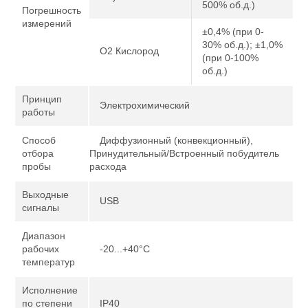
500% об.д.)
Погрешность
измерений
±0,4% (при 0-
30% об.д.); ±1,0%
O2 Кислород
(при 0-100%
об.д.)
Принцип
Электрохимический
работы
Способ
Диффузионный (конвекционный),
отбора
Принудительный/Встроенный побудитель
пробы
расхода
Выходные
USB
сигналы
Диапазон
рабочих
-20...+40°C
температур
Исполнение
по степени
IP40