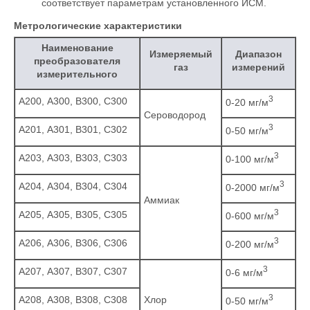
соответствует параметрам установленного ИСМ.
Метрологические характеристики
Наименование
Измеряемый
Диапазон
преобразователя
газ
измерений
измерительного
3
А200, А300, B300, С300
0-20 мг/м
Сероводород
3
А201, А301, B301, С302
0-50 мг/м
3
А203, А303, B303, С303
0-100 мг/м
3
А204, А304, B304, С304
0-2000 мг/м
Аммиак
3
А205, А305, B305, С305
0-600 мг/м
3
А206, А306, B306, С306
0-200 мг/м
3
А207, А307, B307, С307
0-6 мг/м
3
А208, А308, B308, С308
Хлор
0-50 мг/м