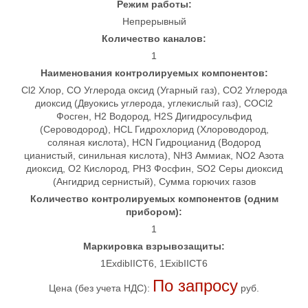
Режим работы:
Непрерывный
Количество каналов:
1
Наименования контролируемых компонентов:
Cl2 Хлор, CO Углерода оксид (Угарный газ), CO2 Углерода
диоксид (Двуокись углерода, углекислый газ), COCl2
Фосген, H2 Водород, H2S Дигидросульфид
(Сероводород), HCL Гидрохлорид (Хлороводород,
соляная кислота), HCN Гидроцианид (Водород
цианистый, синильная кислота), NH3 Аммиак, NO2 Азота
диоксид, O2 Кислород, PH3 Фосфин, SO2 Серы диоксид
(Ангидрид сернистый), Сумма горючих газов
Количество контролируемых компонентов (одним
прибором):
1
Маркировка взрывозащиты:
1ExdibIICT6, 1ExibIICT6
По запросу
Цена (без учета НДС):
руб.