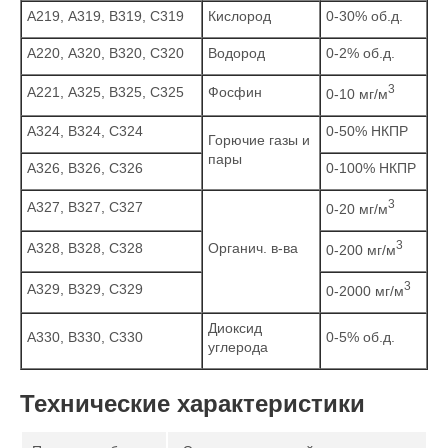
А219, А319, B319, С319
Кислород
0-30% об.д.
А220, А320, B320, С320
Водород
0-2% об.д.
3
А221, А325, B325, С325
Фосфин
0-10 мг/м
А324, B324, С324
0-50% НКПР
Горючие газы и
пары
А326, B326, С326
0-100% НКПР
3
А327, B327, С327
0-20 мг/м
3
А328, B328, С328
Органич. в-ва
0-200 мг/м
3
А329, B329, С329
0-2000 мг/м
Диоксид
А330, B330, С330
0-5% об.д.
углерода
Технические характеристики