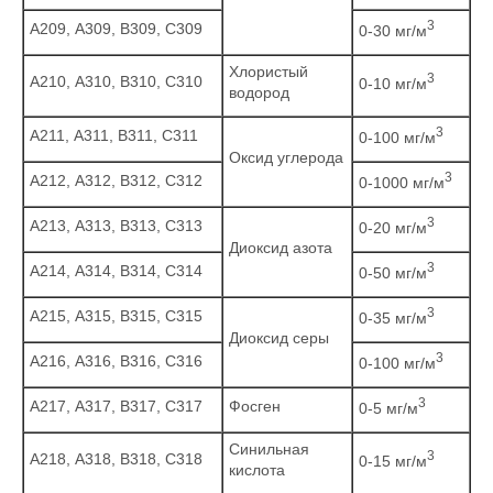
3
А209, А309, B309, С309
0-30 мг/м
Хлористый
3
А210, А310, B310, С310
0-10 мг/м
водород
3
А211, А311, B311, С311
0-100 мг/м
Оксид углерода
3
А212, А312, B312, С312
0-1000 мг/м
3
А213, А313, B313, С313
0-20 мг/м
Диоксид азота
3
А214, А314, B314, С314
0-50 мг/м
3
А215, А315, B315, С315
0-35 мг/м
Диоксид серы
3
А216, А316, B316, С316
0-100 мг/м
3
А217, А317, B317, С317
Фосген
0-5 мг/м
Синильная
3
А218, А318, B318, С318
0-15 мг/м
кислота