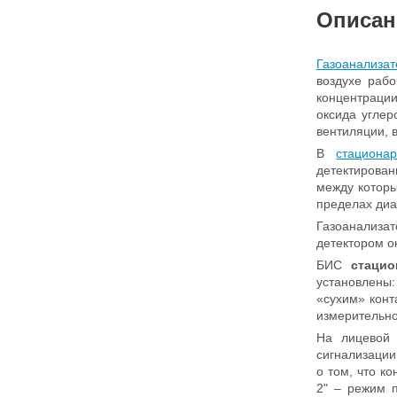
Описан
Газоанализа
воздухе рабо
концентрации
оксида углер
вентиляции, 
В
стациона
детектирован
между которы
пределах диа
Газоанализа
детектором о
БИС
стаци
установлены
«сухим» конт
измерительно
На лицевой 
сигнализации
о том, что к
2" – режим 