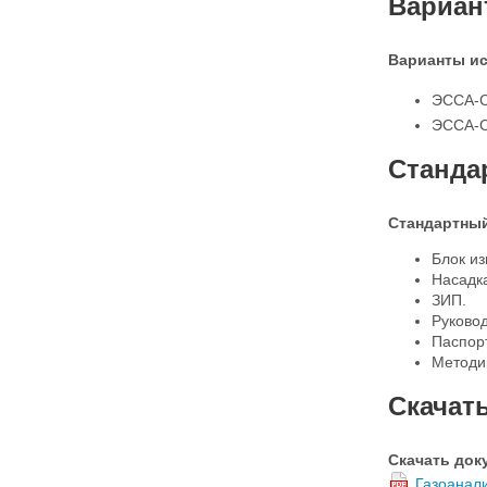
Вариан
Варианты ис
ЭССА-C
ЭССА-C
Станда
Стандартный
Блок из
Насадк
ЗИП.
Руковод
Паспорт
Методи
Скачат
Скачать док
Газоанал