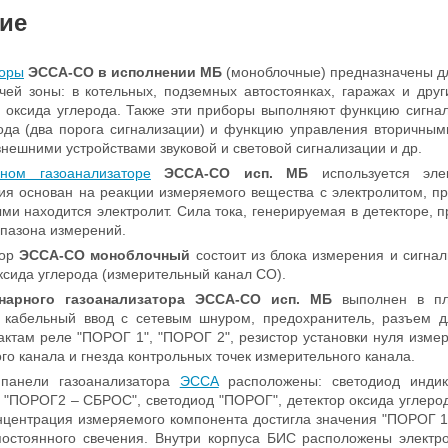
ие
торы
ЭССА-СО в исполнении МБ
(моноблочные) предназначены дл
чей зоны: в котельных, подземных автостоянках, гаражах и дру
 оксида углерода. Также эти приборы выполняют функцию сигна
ода (два порога сигнализации) и функцию управления вторичны
внешними устройствами звуковой и световой сигнализации и др.
рном газоанализаторе
ЭССА-CO исп. МБ
используется эл
ия основан на реакции измеряемого вещества с электролитом, пр
ми находится электролит. Сила тока, генерируемая в детекторе,
пазона измерений.
тор
ЭССА-СО
моноблочный
состоит из блока измерения и сигна
ксида углерода (измерительный канал СО).
онарного газоанализатора ЭССА-CO
исп. МБ
выполнен в пл
: кабельный ввод с сетевым шнуром, предохранитель, разъем д
актам реле "ПОРОГ 1", "ПОРОГ 2", резистор установки нуля измер
го канала и гнезда контрольных точек измерительного канала.
панели газоанализатора
ЭССА
расположены: светодиод инди
 "ПОРОГ2 – СБРОС", светодиод "ПОРОГ", детектор оксида углеро
онцентрация измеряемого компонента достигла значения "ПОРОГ
постоянного свечения. Внутри корпуса БИС расположены электр