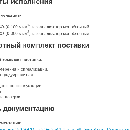
ты исполнения
полнения:
3
O-(0-100 мг/м
) газоанализатор моноблочный.
3
O-(0-300 мг/м
) газоанализатор моноблочный.
ртный комплект поставки
 комплект поставки:
мерения и сигнализации.
а градуировочная.
ство по эксплуатации.
.
ка поверки.
ь документацию
ументацию:
изаторы ЭССА-СО, ЭССА-СО-СН4, исп. МБ (моноблок). Руководство