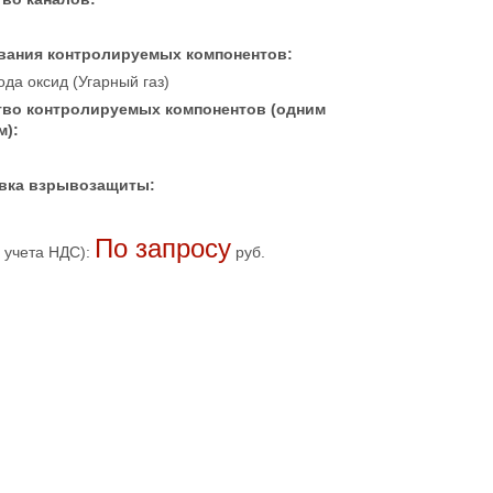
вания контролируемых компонентов:
да оксид (Угарный газ)
тво контролируемых компонентов (одним
м):
вка взрывозащиты:
По запросу
 учета НДС):
руб.