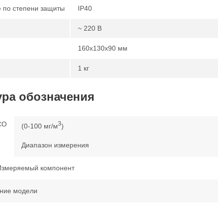
 по степени защиты
IP40
~ 220 В
160х130х90 мм
1 кг
ура обозначения
CO
3
(0-100 мг/м
)
Диапазон измерения
Измеряемый компонент
ние модели