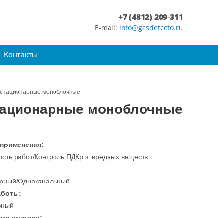
+7 (4812) 209-311
E-mail:
info@gasdetecto.ru
Контакты
 стационарные моноблочные
тационарные моноблочные
 применения:
ость работ/Контроль ПДКр.з. вредных веществ
рный/Одноканальный
аботы:
вный
во каналов: