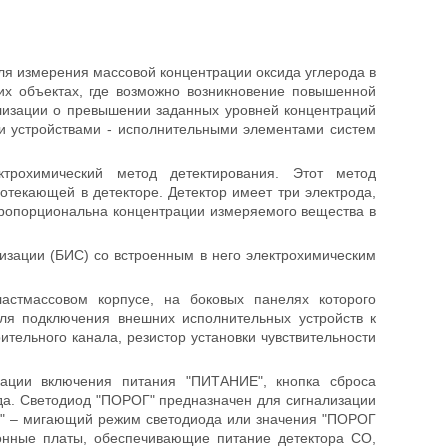
я измерения массовой концентрации оксида углерода в
гих объектах, где возможно возникновение повышенной
лизации о превышении заданных уровней концентраций
ми устройствами - исполнительными элементами систем
ектрохимический метод детектирования. Этот метод
отекающей в детекторе. Детектор имеет три электрода,
 пропорциональна концентрации измеряемого вещества в
лизации (БИС) со встроенным в него электрохимическим
астмассовом корпусе, на боковых панелях которого
ля подключения внешних исполнительных устройств к
ительного канала, резистор установки чувствительности
кации включения питания "ПИТАНИЕ", кнопка сброса
да. Светодиод "ПОРОГ" предназначен для сигнализации
 1" – мигающий режим светодиода или значения "ПОРОГ
онные платы, обеспечивающие питание детектора СО,