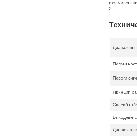
формирование
2".
Технич
Диапазоны 
Погрешност
Пороги сиг
Принцип ра
Способ отб
Выходные с
Диапазон р