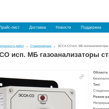
Прайс-лист
Доставка
Новости
Поддержка
зопасность работ
Стационарные
ЭССА-CO исп. МБ газоанализаторы
CO исп. МБ газоанализаторы с
Область
Безопасн
Тип:
Стациона
Режим р
Непреры
Количест