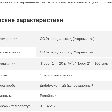
 сигналов управления световой и звуковой сигнализацией; форм
еские характеристики
измерений
CO Углерода оксид (Угарный газ)
ь измерений
CO Углерода оксид (Угарный газ)
3
3
"Порог 1" = 20 мг/м
, "Порог 2" = 100 мг/м
нализации
боты
Электрохимический
ора пробы
Диффузионный (конвекционный)
игналы
Релейный
абочих температур
0...+45°С