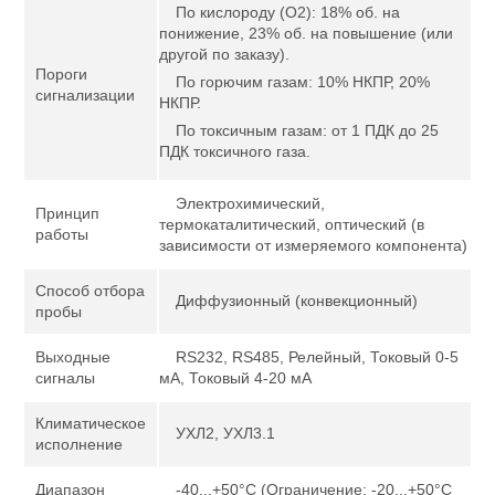
По кислороду (О2): 18% об. на
понижение, 23% об. на повышение (или
другой по заказу).
Пороги
По горючим газам: 10% НКПР, 20%
сигнализации
НКПР.
По токсичным газам: от 1 ПДК до 25
ПДК токсичного газа.
Электрохимический,
Принцип
термокаталитический, оптический (в
работы
зависимости от измеряемого компонента)
Способ отбора
Диффузионный (конвекционный)
пробы
Выходные
RS232, RS485, Релейный, Токовый 0-5
сигналы
мА, Токовый 4-20 мА
Климатическое
УХЛ2, УХЛ3.1
исполнение
Диапазон
-40...+50°С (Ограничение: -20...+50°С