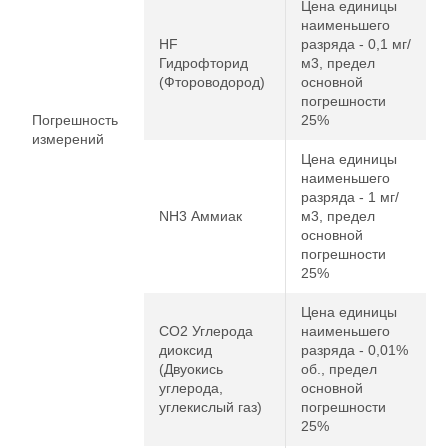
Цена единицы
наименьшего
HF
разряда - 0,1 мг/
Гидрофторид
м3, предел
(Фтороводород)
основной
погрешности
Погрешность
25%
измерений
Цена единицы
наименьшего
разряда - 1 мг/
NH3 Аммиак
м3, предел
основной
погрешности
25%
Цена единицы
CO2 Углерода
наименьшего
диоксид
разряда - 0,01%
(Двуокись
об., предел
углерода,
основной
углекислый газ)
погрешности
25%