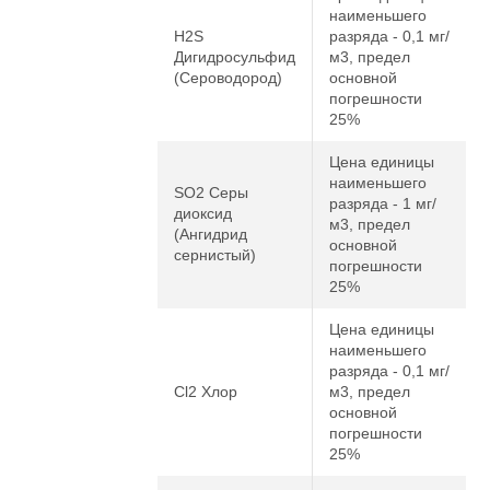
наименьшего
H2S
разряда - 0,1 мг/
Дигидросульфид
м3, предел
(Сероводород)
основной
погрешности
25%
Цена единицы
наименьшего
SO2 Серы
разряда - 1 мг/
диоксид
м3, предел
(Ангидрид
основной
сернистый)
погрешности
25%
Цена единицы
наименьшего
разряда - 0,1 мг/
Cl2 Хлор
м3, предел
основной
погрешности
25%