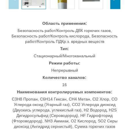
Область применения:
Безопасность работ/Контроль ДВК горючих газов,
Безопасность работ/Контроль кислорода, Безопасность
работ/Контроль ПДКр.з. вредных веществ
Тип:
Стационарный/Многоканальный
Режим работы:
Непрерывный
Количество каналов:
16
Наименования контролируемых компонентов:
C3H8 Пропан, C6H14 Гексан, CH4 Метан, Cl2 Хлор, CO
Углерода оксид (Угарный газ), CO2 Углерода диоксид
(Двуокись углерода, углекислый газ), H2 Водород, H2S
Дигидросульфид (Сероводород), HF Гидрофторид
(Фтороводород), NH3 Аммиак, O2 Кислород, SO2 Серы
диоксид (Ангидрид сернистый), Сумма горючих газов