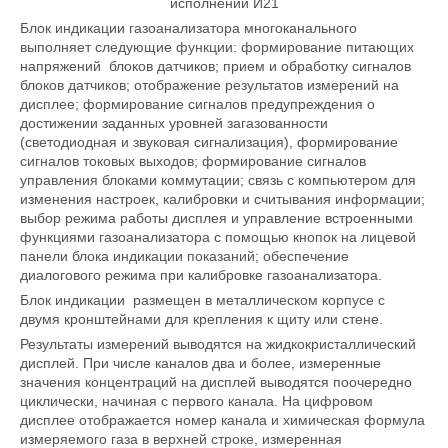
исполнении И21
Блок индикации газоанализатора многоканального
выполняет следующие функции: формирование питающих
напряжений блоков датчиков; прием и обработку сигналов
блоков датчиков; отображение результатов измерений на
дисплее; формирование сигналов предупреждения о
достижении заданных уровней загазованности
(светодиодная и звуковая сигнализация), формирование
сигналов токовых выходов; формирование сигналов
управления блоками коммутации; связь с компьютером для
изменения настроек, калибровки и считывания информации;
выбор режима работы дисплея и управление встроенными
функциями газоанализатора с помощью кнопок на лицевой
панели блока индикации показаний; обеспечение
диалогового режима при калибровке газоанализатора.
Блок индикации размещен в металлическом корпусе с
двумя кронштейнами для крепления к щиту или стене.
Результаты измерений выводятся на жидкокристаллический
дисплей. При числе каналов два и более, измеренные
значения концентраций на дисплей выводятся поочередно
циклически, начиная с первого канала. На цифровом
дисплее отображается номер канала и химическая формула
измеряемого газа в верхней строке, измеренная