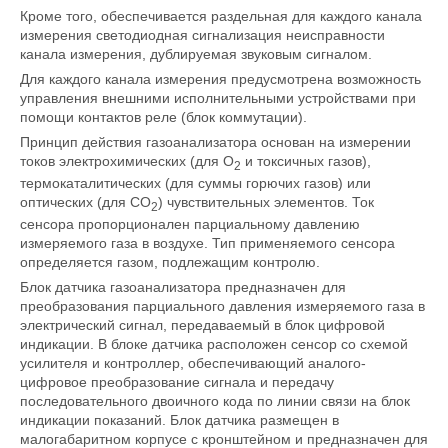
Кроме того, обеспечивается раздельная для каждого канала
измерения светодиодная сигнализация неисправности
канала измерения, дублируемая звуковым сигналом.
Для каждого канала измерения предусмотрена возможность
управления внешними исполнительными устройствами при
помощи контактов реле (блок коммутации).
Принцип действия газоанализатора основан на измерении
токов электрохимических (для O
и токсичных газов),
2
термокаталитических (для суммы горючих газов) или
оптических (для CO
) чувствительных элементов. Ток
2
сенсора пропорционален парциальному давлению
измеряемого газа в воздухе. Тип применяемого сенсора
определяется газом, подлежащим контролю.
Блок датчика газоанализатора предназначен для
преобразования парциального давления измеряемого газа в
электрический сигнал, передаваемый в блок цифровой
индикации. В блоке датчика расположен сенсор со схемой
усилителя и контроллер, обеспечивающий аналого-
цифровое преобразование сигнала и передачу
последовательного двоичного кода по линии связи на блок
индикации показаний. Блок датчика размещен в
малогабаритном корпусе с кронштейном и предназначен для