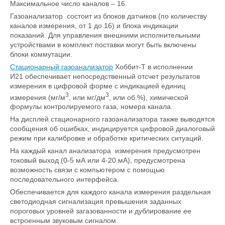
Максимальное число каналов – 16.
Газоанализатор состоит из блоков датчиков (по количеству
каналов измерения, от 1 до 16) и блока индикации
показаний. Для управления внешними исполнительными
устройствами в комплект поставки могут быть включены
блоки коммутации.
Стационарный газоанализатор
Хоббит-Т в исполнении
И21
обеспечивает непосредственный отсчет результатов
измерения в цифровой форме с индикацией единиц
3
3
измерения (мг/м
, или мг/дм
, или об.%), химической
формулы контролируемого газа, номера канала.
На дисплей стационарного газоанализатора также выводятся
сообщения об ошибках, индицируется цифровой диалоговый
режим при калибровке и обработке критических ситуаций.
На каждый канал анализатора измерения предусмотрен
токовый выход (0-5 мА или 4-20 мА), предусмотрена
возможность связи с компьютером с помощью
последовательного интерфейса.
Обеспечивается для каждого канала измерения раздельная
светодиодная сигнализация превышения заданных
пороговых уровней загазованности и дублирование ее
встроенным звуковым сигналом.