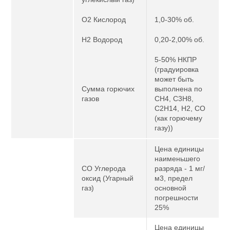
O2 Кислород
1,0-30% об.
H2 Водород
0,20-2,00% об.
5-50% НКПР
(градуировка
может быть
Сумма горючих
выполнена по
газов
CH4, C3H8,
C2H14, H2, CO
(как горючему
газу))
Цена единицы
наименьшего
CO Углерода
разряда - 1 мг/
оксид (Угарный
м3, предел
газ)
основной
погрешности
25%
Цена единицы