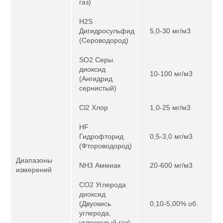
газ)
H2S
Дигидросульфид
5,0-30 мг/м3
(Сероводород)
SO2 Серы
диоксид
10-100 мг/м3
(Ангидрид
сернистый)
Cl2 Хлор
1,0-25 мг/м3
HF
Гидрофторид
0,5-3,0 мг/м3
(Фтороводород)
Диапазоны
NH3 Аммиак
20-600 мг/м3
измерений
CO2 Углерода
диоксид
(Двуокись
0,10-5,00% об.
углерода,
углекислый газ)