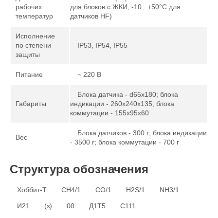
рабочих
для блоков с ЖКИ, -10...+50°С для
температур
датчиков HF)
Исполнение
по степени
IP53, IP54, IP55
защиты
Питание
~ 220 В
Блока датчика - d65х180; блока
Габариты
индикации - 260х240х135; блока
коммутации - 155х95х60
Блока датчиков - 300 г; блока индикации
Вес
- 3500 г; блока коммутации - 700 г
Структура обозначения
Хоббит-Т
CH4/1
CO/1
H2S/1
NH3/1
И21
(з)
00
Д1Т5
С111