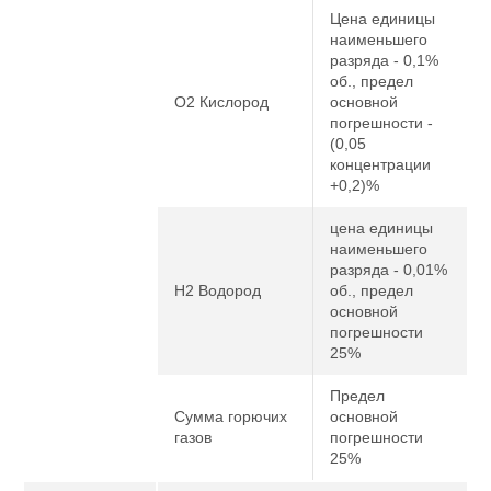
Цена единицы
наименьшего
разряда - 0,1%
об., предел
O2 Кислород
основной
погрешности -
(0,05
концентрации
+0,2)%
цена единицы
наименьшего
разряда - 0,01%
H2 Водород
об., предел
основной
погрешности
25%
Предел
Сумма горючих
основной
газов
погрешности
25%