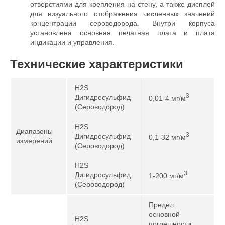
отверстиями для крепления на стену, а также дисплей
для визуального отображения численных значений
концентрации сероводорода. Внутри корпуса
установлена основная печатная плата и плата
индикации и управления.
Технические характеристики
H2S
3
Дигидросульфид
0,01-4 мг/м
(Сероводород)
H2S
Диапазоны
3
Дигидросульфид
0,1-32 мг/м
измерений
(Сероводород)
H2S
3
Дигидросульфид
1-200 мг/м
(Сероводород)
Предел
основной
H2S
погрешности