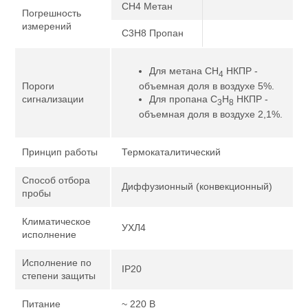
CH4 Метан
Погрешность
измерений
C3H8 Пропан
Для метана СН
НКПР -
4
объемная доля в воздухе 5%.
Пороги
Для пропана С
Н
НКПР -
сигнализации
3
8
объемная доля в воздухе 2,1%.
Принцип работы
Термокаталитический
Способ отбора
Диффузионный (конвекционный)
пробы
Климатическое
УХЛ4
исполнение
Исполнение по
IP20
степени защиты
Питание
~ 220 В