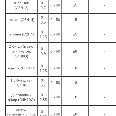
н-пентан
0 -
0 - 50
±5
-
(С5Н12)
0,7
0 -
гексан (С6Н14)
0 - 50
±5
-
0,5
0 -
этилен (С2Н4)
0 - 50
±5
-
1,15
2-бутан (метил
0 -
этил кетон,
0 - 50
±8
-
0,9
С4Н8О)
0 -
ацетон (С3Н6О)
0 - 50
±8
-
1,25
1,3-бутадиен
0 -
0 - 50
±8
-
(С4Н6)
0,7
диэтиловый
0 -
0 - 50
±8
-
эфир (С4Н10О)
0,85
этанол
0 -
(этиловый спирт,
0 - 50
±8
-