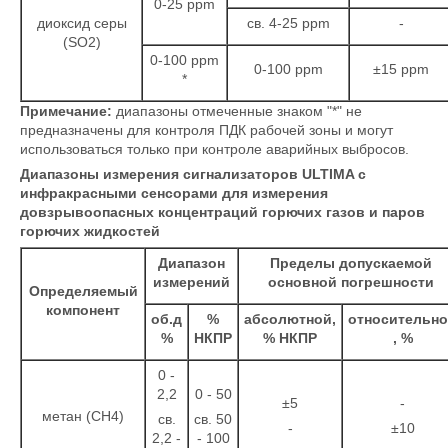
0-25 ppm
диоксид серы
св. 4-25 ppm
-
(SO2)
0-100 ppm
0-100 ppm
±15 ppm
*
Примечание:
диапазоны отмеченные знаком "*" не
предназначены для контроля ПДК рабочей зоны и могут
использоваться только при контроле аварийных выбросов.
Диапазоны измерения сигнализаторов ULTIMA с
инфракрасными сенсорами для измерения
довзрывоопасных концентраций горючих газов и паров
горючих жидкостей
Диапазон
Пределы допускаемой
измерений
основной погрешности
Определяемый
компонент
об.д
%
абсолютной,
относительн
%
НКПР
% НКПР
, %
0 -
2,2
0 - 50
±5
-
метан (СН4)
св.
св. 50
-
±10
2,2 -
- 100