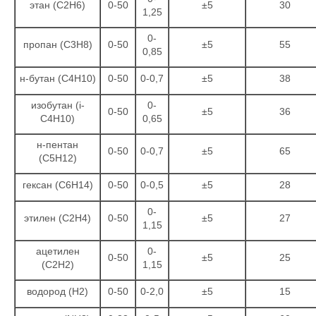
этан (С2Н6)
0-50
±5
30
1,25
0-
пропан (С3Н8)
0-50
±5
55
0,85
н-бутан (С4Н10)
0-50
0-0,7
±5
38
изобутан (i-
0-
0-50
±5
36
С4Н10)
0,65
н-пентан
0-50
0-0,7
±5
65
(С5Н12)
гексан (С6Н14)
0-50
0-0,5
±5
28
0-
этилен (С2Н4)
0-50
±5
27
1,15
ацетилен
0-
0-50
±5
25
(С2Н2)
1,15
водород (Н2)
0-50
0-2,0
±5
15