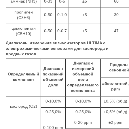
аммиак (NH3)
0-33
0-5
±5
60
пропилен
0-50
0-1,0
±5
30
(С3Н6)
циклопентан
0-50
0-0,7
±5
47
(С5Н10)
Диапазоны измерения сигнализаторов ULTIMA с
электрохимическими сенсорами для кислорода и
вредных газов
Диапазон
Пределы
Диапазон
измерений
основной
Определяемый
показаний
объемной
компонент
объемной
доли
абсолютной,
доли
определяемого
ppm
компонента
0-10,0%
0-10,0%
±0,5% (об.д)
кислород (О2)
0-25,0%
0-25,0%
±0,5% (об.д)
0-20 ppm
±2 ppm
0-100 ppm