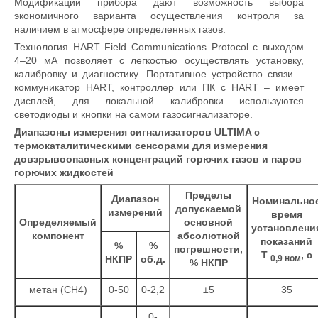
Модификации прибора дают возможность выбора
экономичного варианта осуществления контроля за
наличием в атмосфере определенных газов.
Технология HART Field Communications Protocol с выходом
4–20 мА позволяет с легкостью осуществлять установку,
калибровку и диагностику. Портативное устройство связи –
коммуникатор HART, контроллер или ПК с HART – имеет
дисплей, для локальной калибровки используются
светодиоды и кнопки на самом газосигнализаторе.
Диапазоны измерения сигнализаторов ULTIMA с
термокаталитическими сенсорами для измерения
довзрывоопасных концентраций горючих газов и паров
горючих жидкостей
Пределы
Диапазон
Номинально
допускаемой
измерений
время
Определяемый
основной
установлени
компонент
абсолютной
показаний
%
%
погрешности,
Т
, с
0,9 ном
НКПР
об.д.
% НКПР
метан (СН4)
0-50
0-2,2
±5
35
0-