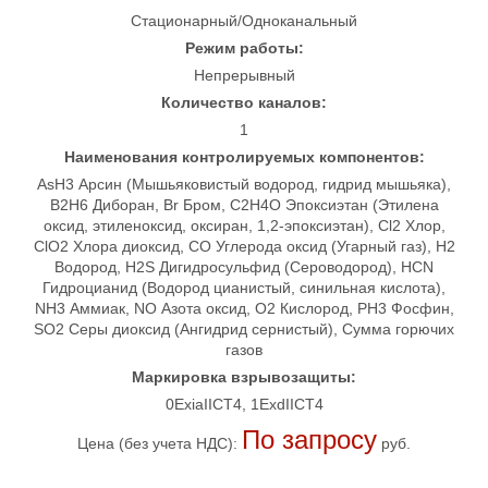
Стационарный/Одноканальный
Режим работы:
Непрерывный
Количество каналов:
1
Наименования контролируемых компонентов:
AsH3 Арсин (Мышьяковистый водород, гидрид мышьяка),
B2H6 Диборан, Br Бром, C2H4O Эпоксиэтан (Этилена
оксид, этиленоксид, оксиран, 1,2-эпоксиэтан), Cl2 Хлор,
ClO2 Хлора диоксид, CO Углерода оксид (Угарный газ), H2
Водород, H2S Дигидросульфид (Сероводород), HCN
Гидроцианид (Водород цианистый, синильная кислота),
NH3 Аммиак, NO Азота оксид, O2 Кислород, PH3 Фосфин,
SO2 Серы диоксид (Ангидрид сернистый), Сумма горючих
газов
Маркировка взрывозащиты:
0ExiaIICT4, 1ExdIICT4
По запросу
Цена (без учета НДС):
руб.