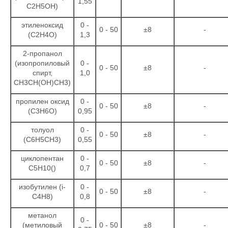
1,55
С2Н5ОН)
этиленоксид
0 -
0 - 50
±8
-
(С2Н4О)
1,3
2-пропанол
(изопропиловый
0 -
0 - 50
±8
-
спирт,
1,0
СН3СН(ОН)СН3)
пропилен оксид
0 -
0 - 50
±8
-
(С3Н6О)
0,95
толуол
0 -
0 - 50
±8
-
(С6Н5СН3)
0,55
циклопентан
0 -
0 - 50
±8
-
С5Н10()
0,7
изобутилен (i-
0 -
0 - 50
±8
-
С4Н8)
0,8
метанол
0 -
(метиловый
0 - 50
±8
-