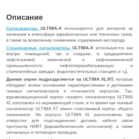
Описание
Cигнализаторы
ULTIMA-X
используются для контроля за
наличием в атмосфере взрывоопасных или токсичных газов,
а также за возможным снижением содержания кислорода.
Стационарные сигнализаторы
ULTIMA-X
используются как
внутри помещений, так и снаружи, в предприятиях
нефтегазовой, химической и нефтехимической
промышленности, нефтеперерабатывающих и
сталелитейных заводах, водоочистительных станциях и т.д.
Данная серия подразделяется на ULTIMA XL/XT,
которые
обладают всеми основными характеристиками и датчиками
газовых сигнализаторов и отличаются корпусом. Так,
взрывозащищенный корпус газового сигнализатора ULTIMA
XL изготовлен из нержавеющей стали, в то время как газовый
сигнализатор ULTIMA XT имеет пластиковый корпус общего
назначения. На корпусе ULTIMA XL расположены три
отверстия для подсоединения датчика, кабеля связи
протокола HART [взрывобезопасное исполнение], а также
сигнальных и питающих проводов.