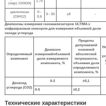
2,75
спирт, СН3ОН)
циклогексан
0 -
0 - 50
±8
-
(С6Н12)
0,6
Диапазоны измерения газоанализаторов ULTIMA с
инфракрасным сенсором для измерения объемной доли
оксида углерода
Пределы
допускаемой
Н
Диапазон
основной
Определяемый
измеренийобъемной
абсолютной
ус
компонент
доли измеряемого
погрешности,
компонента, %
объемная доля
определяемого
компонента, %
0-2
±0,1
Диоксид
углерода (СО2)
0-5
±0,2
Технические характеристики