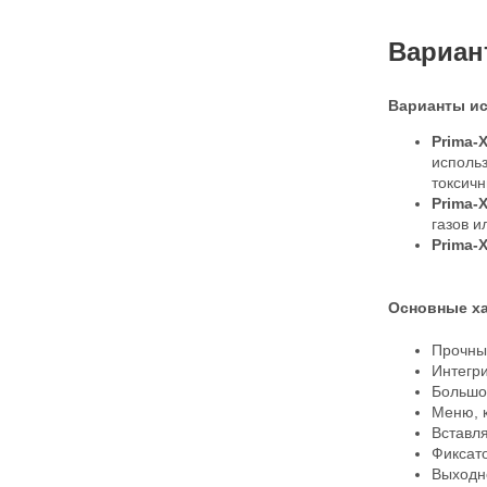
Вариан
Варианты ис
Prima-
исполь
токсичн
Prima-
газов и
Prima-
Основные ха
Прочный
Интегри
Большо
Меню, 
Вставл
Фиксато
Выходно