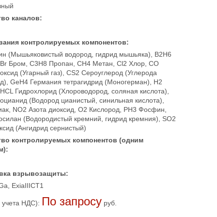
вный
во каналов:
вания контролируемых компонентов:
ин (Мышьяковистый водород, гидрид мышьяка), B2H6
 Br Бром, C3H8 Пропан, CH4 Метан, Cl2 Хлор, CO
оксид (Угарный газ), CS2 Сероуглерод (Углерода
д), GeH4 Германия тетрагидрид (Моногерман), H2
 HCL Гидрохлорид (Хлороводород, соляная кислота),
оцианид (Водород цианистый, синильная кислота),
ак, NO2 Азота диоксид, O2 Кислород, PH3 Фосфин,
осилан (Водородистый кремний, гидрид кремния), SO2
ксид (Ангидрид сернистый)
тво контролируемых компонентов (одним
м):
вка взрывозащиты:
Ga, ExiaIIICT1
По запросу
 учета НДС):
руб.