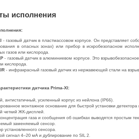
ты исполнения
полнения:
XI
- газовый датчик в пластмассовом корпусе. Он представляет со
зования в опасных зонах) или прибор в искробезопасном испол
ых газов или кислорода.
XP
- газовый датчик в алюминиевом корпусе. Это взрывобезопасно
ли кислорода.
XIR
- инфракрасный газовый датчик из нержавеющей стали на взры
рактеристики датчика Prima-XI:
, антистатичный, усиленный корпус из нейлона (IP66).
рованное монтажное основание для быстрой установки детектора 
й четкий ЖК-дисплей.
концентрация газа и сообщения об ошибках выводятся простым тек
яемый заменяемый сенсор.
р установленного сенсора.
й сигнал 4–20 мА и дублирование по SIL 2.