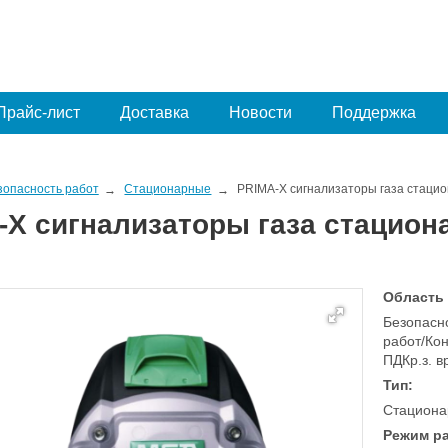
Прайс-лист
Доставка
Новости
Поддержка
зопасность работ
Стационарные
PRIMA-X сигнализаторы газа стаци
-X сигнализаторы газа стацио
Область
Безопасно
работ/Кон
ПДКр.з. 
Тип:
Стациона
Режим р