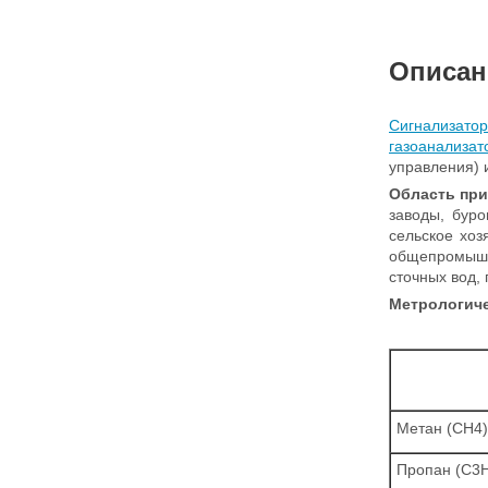
Описан
Сигнализат
газоанализат
управления) 
Область при
заводы, бур
сельское хоз
общепромышл
сточных вод,
Метрологиче
Метан (СН4)
Пропан (С3