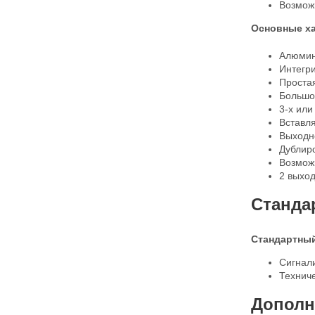
Возмож
Основные ха
Алюмин
Интегри
Проста
Большо
3-х или
Вставл
Выходн
Дублиро
Возмож
2 выход
Станда
Стандартный
Сигнали
Технич
Дополн