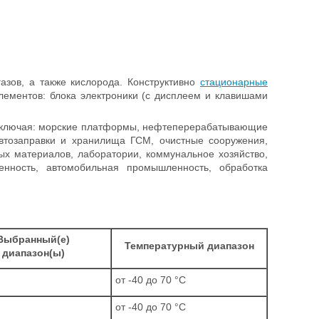
азов, а также кислорода. Конструктивно
стационарные
ементов: блока электроники (с дисплеем и клавишами
 включая: морские платформы, нефтеперерабатывающие
автозаправки и хранилища ГСМ, очистные сооружения,
ных материалов, лаборатории, коммунальное хозяйство,
нность, автомобильная промышленность, обработка
Выбранный(е)
Температурный диапазон
диапазон(ы)
от -40 до 70 °C
от -40 до 70 °C