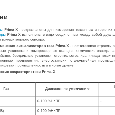
ие
оры
Prima-X
предназначены для измерения токсичных и горючих г
оры
Prima-X
выполнены в виде соединенных между собой двух эл
и измерительного сенсора.
менения сигнализаторов газа Prima-X
- нефтегазовая отрасль,
овые установки и компрессорные станции, химические заводы, 
яйство, бродильные установки, строительство, хранилища токсич
енные предприятия, энергостанции, сталелитейная промышле
 пищевая промышленность и многие другие.
ские хзарактеристики
Prima-X
Газ
Диапазон по умолчанию
0-100 %НКПР
-
Н8)
0-100 %НКПР
-