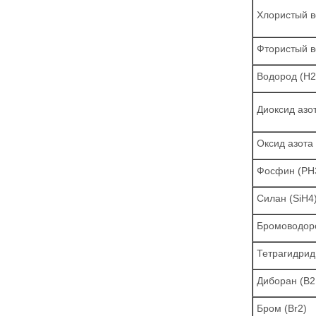
Хлористый в
Фтористый в
Водород (Н2
Диоксид азот
Оксид азота
Фосфин (PH
Силан (SiH4
Бромоводоро
Тетрагидрид
Диборан (В2
Бром (Br2)