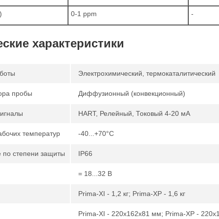
)
0-1 ppm
-
еские характеристики
боты
Электрохимический, термокаталитический
ора пробы
Диффузионный (конвекционный)
игналы
HART, Релейный, Токовый 4-20 мА
абочих температур
-40...+70°С
 по степени защиты
IP66
= 18...32 В
Prima-XI - 1,2 кг; Prima-XP - 1,6 кг
Prima-XI - 220x162x81 мм; Prima-XP - 220