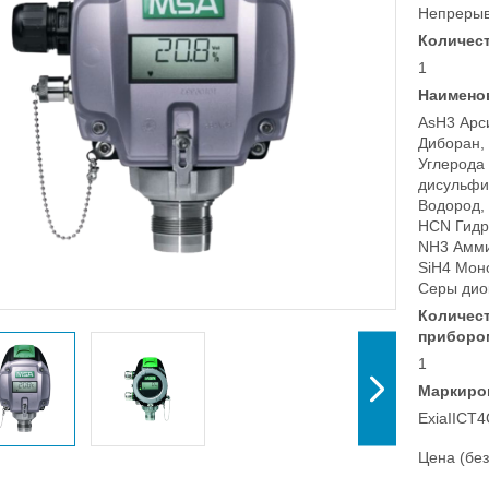
Непреры
Количест
1
Наимено
AsH3 Арс
Диборан,
Углерода 
дисульфи
Водород,
HCN Гидр
NH3 Амми
SiH4 Мон
Серы дио
Количес
приборо
1
Маркиро
ExiaIICT4
Цена (без