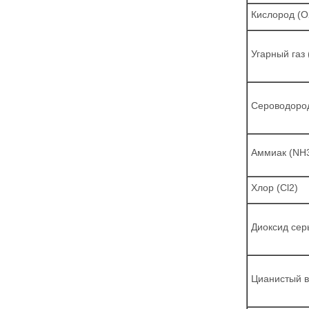
Кислород (О
Угарный газ
Сероводоро
Аммиак (NH
Хлор (Cl2)
Диоксид сер
Цианистый 