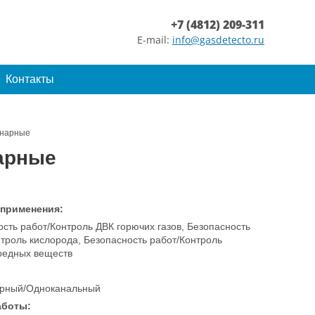
+7 (4812) 209-311
E-mail:
info@gasdetecto.ru
Контакты
онарные
нарные
 применения:
сть работ/Контроль ДВК горючих газов, Безопасность
троль кислорода, Безопасность работ/Контроль
вредных веществ
рный/Одноканальный
аботы: