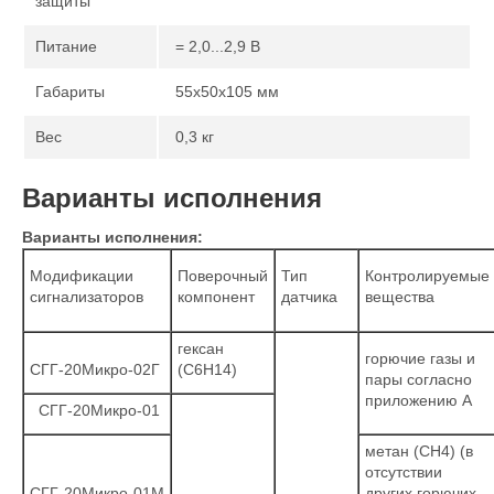
защиты
Питание
= 2,0...2,9 В
Габариты
55х50х105 мм
Вес
0,3 кг
Варианты исполнения
Варианты исполнения:
Модификации
Поверочный
Тип
Контролируемые
сигнализаторов
компонент
датчика
вещества
гексан
горючие газы и
СГГ-20Микро-02Г
(С6Н14)
пары согласно
приложению А
СГГ-20Микро-01
метан (СН4) (в
отсутствии
СГГ-20Микро-01М
других горючих