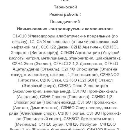
Переносной
Режим работы:
Периодический
Наименования контролируемых компонентов:
C1-C10 Углеводороды алифатические предельные (по
гексану), C1-C5 Углеводороды (в том числе сжиженный
нефтяной газ), C10H22 Декан, C2H2 Ацетилен, C2H3CL
Хлорэтен (Винилхлорид), C2H3N Ацетонитрил (Уксусной
кислоты нитрил, метилцианид, этанонитрил, цианометан),
C2H4 Этен (Этилен), C2H4CL2 1,2-Дихлорэтан, C2H4O
Ацетальдегид (Этаналь), C2H4O Эпоксиэтан (Этилена
оксид, этиленоксид, оксиран, 1,2-эпоксиэтан), C2H5NO2
Нитроэтан, C2H6 Этан, C2H6O (C2H5OH) Этанол
(Этиловый спирт), C3H3N Проп-2-енонитрил
(Акрилонитрил, винилцианид), C3H4O Проп-2ен-1-аль
(Акролеин), C3H6 Пропен (Пропилен), C3H6O 1,2-
Эпоксипропан (Пропиленоксид), C3H6O Пропан-2-он
(Ацетон, Диметилкотон), C3H6O Спирт непредельного
ряда (Аллиловый спирт), C3H8 Пропан, C3H8O Пропан-1-
ол (Пропиловый спирт), C3H8O2 Диметокси метан
(Метилаль), C4H10 Бутан, C4H10 Изобутан, C4H10O
Бутан-1-ол (Бутанол, бутиловый спирт), C4H10O Бутан-2-