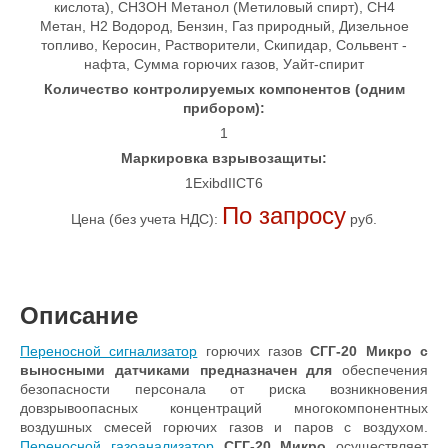
кислота), CH3OH Метанол (Метиловый спирт), CH4
Метан, H2 Водород, Бензин, Газ природный, Дизельное
топливо, Керосин, Растворители, Скипидар, Сольвент -
нафта, Сумма горючих газов, Уайт-спирит
Количество контролируемых компонентов (одним
прибором):
1
Маркировка взрывозащиты:
1ExibdIICT6
По запросу
Цена (без учета НДС):
руб.
Описание
Переносной сигнализатор
горючих газов
СГГ-20 Микро с
выносными датчиками
предназначен для
обеспечения
безопасности персонала от риска возникновения
довзрывоопасных концентраций многокомпонентных
воздушных смесей горючих газов и паров с воздухом.
Переносной газоанализатор
СГГ-20 Микро
осуществляет