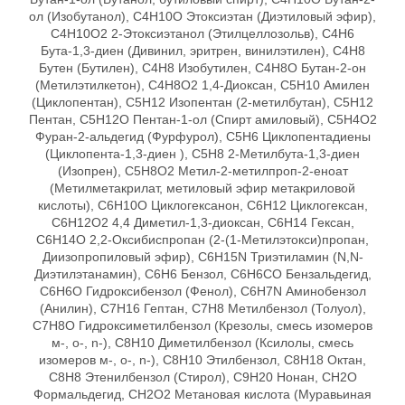
ол (Изобутанол), C4H10O Этоксиэтан (Диэтиловый эфир),
C4H10O2 2-Этоксиэтанол (Этилцеллозольв), C4H6
Бута-1,3-диен (Дивинил, эритрен, винилэтилен), C4H8
Бутен (Бутилен), C4H8 Изобутилен, C4H8O Бутан-2-он
(Метилэтилкетон), C4Н8O2 1,4-Диоксан, C5H10 Амилен
(Циклопентан), C5H12 Изопентан (2-метилбутан), C5H12
Пентан, C5H12O Пентан-1-ол (Спирт амиловый), C5H4O2
Фуран-2-альдегид (Фурфурол), C5H6 Циклопентадиены
(Циклопента-1,3-диен ), C5H8 2-Метилбута-1,3-диен
(Изопрен), C5Н8О2 Метил-2-метилпроп-2-еноат
(Метилметакрилат, метиловый эфир метакриловой
кислоты), C6H10O Циклогексанон, C6H12 Циклогексан,
C6H12O2 4,4 Диметил-1,3-диоксан, C6H14 Гексан,
C6H14О 2,2-Оксибиспропан (2-(1-Метилэтокси)пропан,
Диизопропиловый эфир), C6H15N Триэтиламин (N,N-
Диэтилэтанамин), C6H6 Бензол, C6H6CO Бензальдегид,
C6H6O Гидроксибензол (Фенол), C6H7N Аминобензол
(Анилин), C7H16 Гептан, C7H8 Метилбензол (Толуол),
C7Н8О Гидроксиметилбензол (Крезолы, смесь изомеров
м-, o-, n-), C8H10 Диметилбензол (Ксилолы, смесь
изомеров м-, o-, n-), C8H10 Этилбензол, C8H18 Октан,
C8H8 Этенилбензол (Стирол), C9H20 Нонан, CH2O
Формальдегид, CH2O2 Метановая кислота (Муравьиная