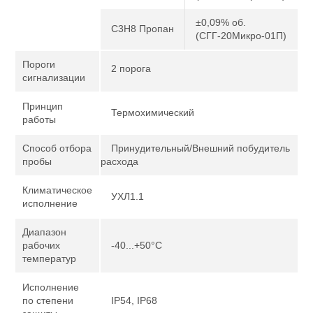
±0,09% об.
C3H8 Пропан
(СГГ-20Микро-01П)
Пороги
2 порога
сигнализации
Принцип
Термохимический
работы
Способ отбора
Принудительный/Внешний побудитель
пробы
расхода
Климатическое
УХЛ1.1
исполнение
Диапазон
рабочих
-40...+50°С
температур
Исполнение
по степени
IP54, IP68