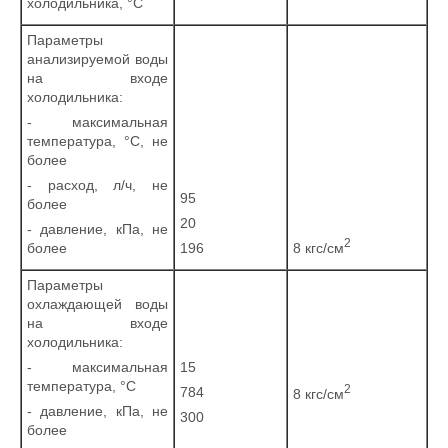
холодильника, °С
Параметры
анализируемой воды
на входе
холодильника:
- максимальная
температура, °С, не
более
- расход, л/ч, не
95
более
20
- давление, кПа, не
2
8 кгс/см
более
196
Параметры
охлаждающей воды
на входе
холодильника:
- максимальная
15
температура, °С
2
784
8 кгс/см
- давление, кПа, не
300
более