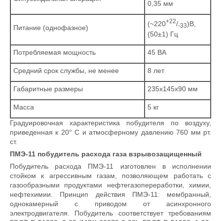
0,35 мм
+22
(~220
/
)В,
-33
Питание (однофазное)
(50±1) Гц
Потребляемая мощность
45 ВА
Средний срок службы, не менее
8 лет
Габаритные размеры
235х145х90 мм
Масса
5 кг
Градуировочная характеристика побудителя по воздуху,
приведенная к 20° С и атмосферному давлению 760 мм рт.
ст.
ПМЭ-11 побудитель расхода газа взрывозащищенный
Побудитель расхода ПМЭ-11 изготовлен в исполнении
стойком к агрессивным газам, позволяющем работать с
газообразными продуктами нефтегазопереработки, химии,
нефтехимии. Принцип действия ПМЭ-11: мембранный,
однокамерный с приводом от асинхронного
электродвигателя. Побудитель соответствует требованиям