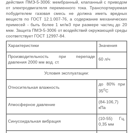
действия ПМЭ-5-3006: мембранный, клапанный с приводом
от электродвигателя переменного тока. Транспортируемая
побудителем газовая смесь не должна иметь вредных
веществ по ГОСТ 12.1.007-76, а содержание механических
примесей - быть более 1 мг/м3 при размере частиц до 20
мкм. Защита ПМЭ-5-3006 от воздействий окружающей среды
соответствует ГОСТ 12997-84.
Характеристики
Значения
Производительность при перепаде
60 л/ч
давления 2000 мм вод. ст.
Условия эксплуатации:
до 80% при
Относительная влажность
o
35
С
(84-106,7)
Атмосферное давление
кПа
(10-55) Гц,
Синусоидальная вибрация
0,35 мм