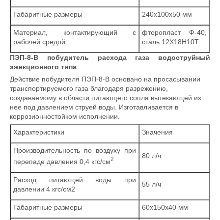
Габаритные размеры
240х100х50 мм
Материал, контактирующий с
фторопласт Ф-40,
рабочей средой
сталь 12Х18Н10Т
ПЭП-8-В побудитель расхода газа водоструйный
эжекционного типа
Действие побудителя ПЭП-8-В основано на просасывании
транспортируемого газа благодаря разрежению,
создаваемому в области питающего сопла вытекающей из
нее под давлением струей воды. Изготавливается в
коррозионностойком исполнении.
Характеристики
Значения
Производительность по воздуху при
80 л/ч
2
перепаде давления 0,4 кгс/см
Расход питающей воды при
55 л/ч
давлении 4 кгс/см2
Габаритные размеры
60x150x40 мм