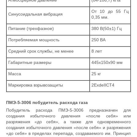
Атмосферное давление
(84-106,7) кПа
От 10 до 55 Гц
Синусоидальная вибрация
0,35 мм.
Питание (трехфазное)
380 В(50±1) Гц
Потребляемая мощность
250 ВА
Средний срок службы, не менее
8 лет
Габаритные размеры
445х150х90 мм
Масса
25 кг
Маркировка взрывозащиты
2ЕxdeIICT4
ПМЭ-5-3006 побудитель расхода газа
Побудитель расхода ПМЭ-5-3006 предназначен для
создания избыточного давления «после себя» или
разряжения «до себя», а также для одновременного
создания избыточного давления «после себя» и разряжения
«до себя» в пределах перепада, создаваемого им. Принцип