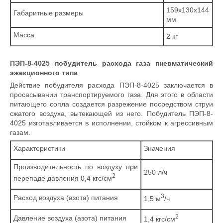
159x130x144
Габаритные размеры
мм
Масса
2 кг
ПЭП-8-4025 побудитель расхода газа пневматический
эжекционного типа
Действие побудителя расхода ПЭП-8-4025 заключается в
просасывании транспортируемого газа. Для этого в области
питающего сопла создается разрежение посредством струи
сжатого воздуха, вытекающей из него. Побудитель ПЭП-8-
4025 изготавливается в исполнении, стойком к агрессивным
газам.
Характеристики
Значения
Производительность по воздуху при
250 л/ч
2
перепаде давления 0,4 кгс/см
3
Расход воздуха (азота) питания
1,5 м
/ч
2
Давление воздуха (азота) питания
1,4 кгс/см