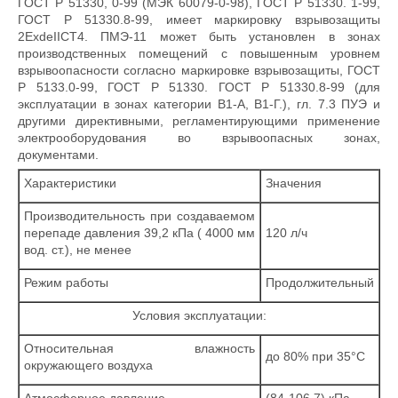
ГОСТ Р 51330, 0-99 (МЭК 60079-0-98), ГОСТ Р 51330. 1-99,
ГОСТ Р 51330.8-99, имеет маркировку взрывозащиты
2ЕxdeIICT4. ПМЭ-11 может быть установлен в зонах
производственных помещений с повышенным уровнем
взрывоопасности согласно маркировке взрывозащиты, ГОСТ
Р 5133.0-99, ГОСТ Р 51330. ГОСТ Р 51330.8-99 (для
эксплуатации в зонах категории В1-А, В1-Г.), гл. 7.3 ПУЭ и
другими директивными, регламентирующими применение
электрооборудования во взрывоопасных зонах,
документами.
Характеристики
Значения
Производительность при создаваемом
перепаде давления 39,2 кПа ( 4000 мм
120 л/ч
вод. ст.), не менее
Режим работы
Продолжительный
Условия эксплуатации:
Относительная влажность
до 80% при 35°С
окружающего воздуха