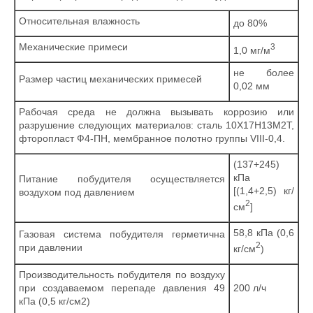
Относительная влажность
до 80%
Механические примеси
3
1,0 мг/м
не более
Размер частиц механических примесей
0,02 мм
Рабочая среда не должна вызывать коррозию или
разрушение следующих материалов: сталь 10Х17Н13М2T,
фторопласт Ф4-ПН, мембранное полотно группы VIII-0,4.
(137+245)
кПа
Питание побудителя осуществляется
[(1,4+2,5) кг/
воздухом под давлением
2
см
]
58,8 кПа (0,6
Газовая система побудителя герметична
2
при давлении
кг/см
)
Производительность побудителя по воздуху
при создаваемом перепаде давления 49
200 л/ч
кПа (0,5 кг/см2)