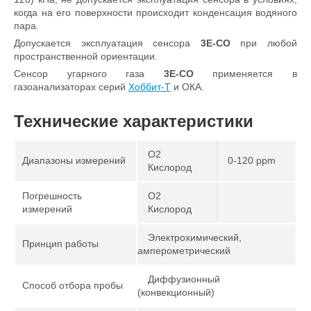
когда на его поверхности происходит конденсация водяного
пара.
Допускается эксплуатация сенсора
3E-CO
при любой
пространственной ориентации.
Сенсор угарного газа
3E-CO
применяется в
газоанализаторах серий
Хоббит-Т
и ОКА.
Технические характеристики
O2
Диапазоны измерений
0-120 ppm
Кислород
Погрешность
O2
измерений
Кислород
Электрохимический,
Принцип работы
амперометрический
Диффузионный
Способ отбора пробы
(конвекционный)