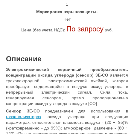
1
Маркировка взрывозащиты:
Нет
По запросу
Цена (без учета НДС):
руб.
Описание
Электрохимический первичный преобразователь
концентрации оксида углерода (сенсор)
3E-CO
является
трехэлектродной электрохимической ячейкой, которая
преобразует содержащийся в воздухе оксид углерода в
непрерывный электрический сигнал. Сила тока,
генерируемая сенсором, прямо пропорциональна
концентрации оксида углерода в воздухе [СО].
Сенсор
3E-CO
предназначен для использования в
газоанализаторах
оксида углерода при следующих
параметрах: относительная влажность воздуха - (20 ÷ 95)%
(кратковременно - до 99%); атмосферное давление - (80 ÷
120) кПа; не допускается эксплуатация сенсора в условиях,