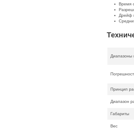
Время о
Разреше
Дрейф н
Средний
Технич
Диапазоны 
Погрешност
Принцип ра
Диапазон р
Габариты
Вес