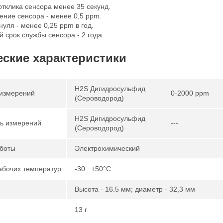
тклика сенсора менее 35 секунд.
ние сенсора - менее 0,5 ppm.
уля - менее 0,25 ppm в год.
 срок службы сенсора - 2 года.
еские характеристики
H2S Дигидросульфид
измерений
0-2000 ppm
(Сероводород)
H2S Дигидросульфид
ь измерений
---
(Сероводород)
боты
Электрохимический
абочих температур
-30...+50°С
Высота - 16.5 мм; диаметр - 32,3 мм
13 г