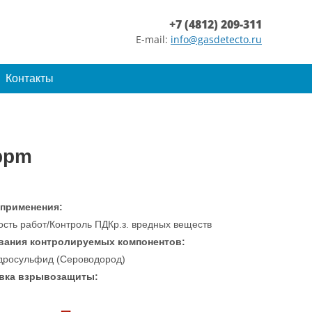
+7 (4812) 209-311
E-mail:
info@gasdetecto.ru
Контакты
ppm
 применения:
ость работ/Контроль ПДКр.з. вредных веществ
вания контролируемых компонентов:
дросульфид (Сероводород)
вка взрывозащиты: