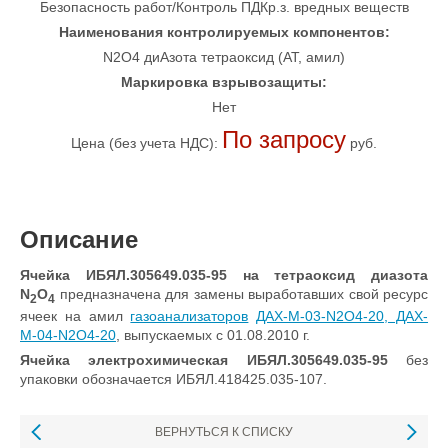
Безопасность работ/Контроль ПДКр.з. вредных веществ
Наименования контролируемых компонентов:
N2O4 диАзота тетраоксид (АТ, амил)
Маркировка взрывозащиты:
Нет
По запросу
Цена (без учета НДС):
руб.
Описание
Ячейка ИБЯЛ.305649.035-95 на тетраоксид диазота
N
O
предназначена для замены выработавших свой ресурс
2
4
ячеек на амил
газоанализаторов
ДАХ-М-03-N2O4-20, ДАХ-
М-04-N2O4-20
, выпускаемых с 01.08.2010 г.
Ячейка электрохимическая ИБЯЛ.305649.035-95
без
упаковки обозначается ИБЯЛ.418425.035-107.
ВЕРНУТЬСЯ К СПИСКУ