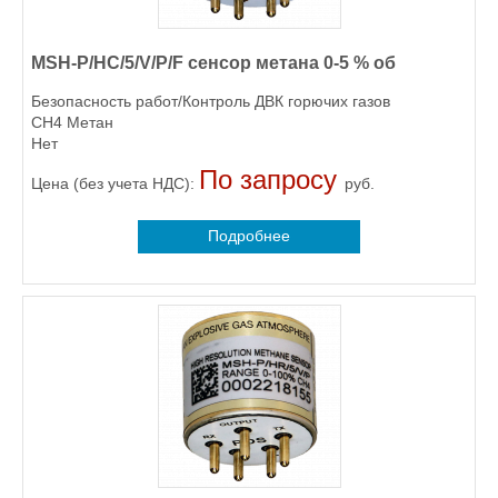
MSH-P/HC/5/V/P/F сенсор метана 0-5 % об
Безопасность работ/Контроль ДВК горючих газов
CH4 Метан
Нет
По запросу
Цена (без учета НДС):
руб.
Подробнее