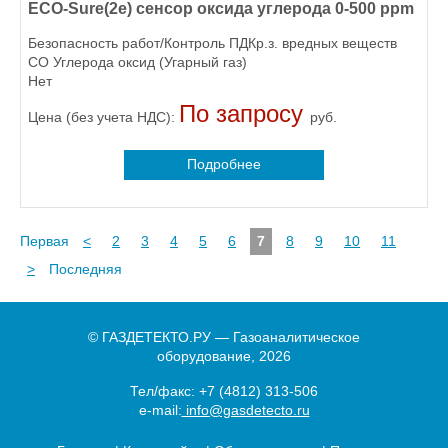
ECO-Sure(2e) сенсор оксида углерода 0-500 ppm
Безопасность работ/Контроль ПДКр.з. вредных веществ
CO Углерода оксид (Угарный газ)
Нет
По запросу
Цена (без учета НДС):
руб.
Подробнее
Первая
<
2
3
4
5
6
7
8
9
10
11
>
Последняя
© ГАЗДЕТЕКТО.РУ — Газоаналитическое
оборудование, 2026
Тел/факс:
+7 (4812) 313-506
e-mail:
info@gasdetecto.ru