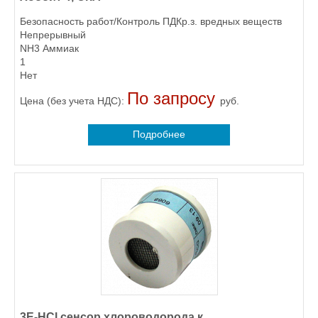
Безопасность работ/Контроль ПДКр.з. вредных веществ
Непрерывный
NH3 Аммиак
1
Нет
По запросу
Цена (без учета НДС):
руб.
Подробнее
3E-HCl сенсор хлороводорода к