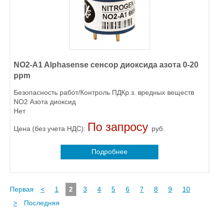
NO2-A1 Alphasense сенсор диоксида азота 0-20
ppm
Безопасность работ/Контроль ПДКр.з. вредных веществ
NO2 Азота диоксид
Нет
По запросу
Цена (без учета НДС):
руб.
Подробнее
Первая
<
1
2
3
4
5
6
7
8
9
10
>
Последняя