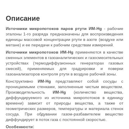
Описание
Источники микропотоков паров ртути ИМ-Hg
- рабочие
эталоны 1-го разряда предназначены для воспроизведения
единицы массовой концентрации ртути в азоте (воздухе или
метане) и ее передачи к рабочим средствам измерений.
Источники микропотоков ИМ-Hg
применяются в качестве
сменных элементов в газоаналитических и газосмесительных
устройствах (термодиффузионных генераторах газовых
смесей), применяемых для градуировки и поверки
газоанализаторов контроля ртути в воздухе рабочей зоны.
Конструктивно
ИМ-Hg
представляют собой сосуды с
проницаемыми стенками, заполненные чистым веществом.
Производительность
ИМ-Hg
(количество вещества,
диффундируемого из источника микропотоков в единицу
времени) зависит от природы вещества, а также от
геометрических размеров, температуры и материала стенок
сосуда. При обдувании газом-разбавителем вещество
диффундирует в поток газа с постоянной скоростью.
Особенности: