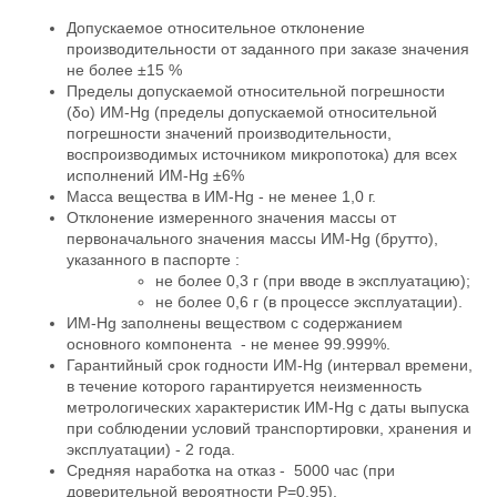
Допускаемое относительное отклонение
производительности от заданного при заказе значения
не более ±15 %
Пределы допускаемой относительной погрешности
(δо) ИМ-Hg (пределы допускаемой относительной
погрешности значений производительности,
воспроизводимых источником микропотока) для всех
исполнений ИМ-Hg ±6%
Масса вещества в ИМ-Hg - не менее 1,0 г.
Отклонение измеренного значения массы от
первоначального значения массы ИМ-Hg (брутто),
указанного в паспорте :
не более 0,3 г (при вводе в эксплуатацию);
не более 0,6 г (в процессе эксплуатации).
ИМ-Hg заполнены веществом с содержанием
основного компонента - не менее 99.999%.
Гарантийный срок годности ИМ-Hg (интервал времени,
в течение которого гарантируется неизменность
метрологических характеристик ИМ-Hg с даты выпуска
при соблюдении условий транспортировки, хранения и
эксплуатации) - 2 года.
Средняя наработка на отказ -
5000 час (при
доверительной вероятности Р=0,95).