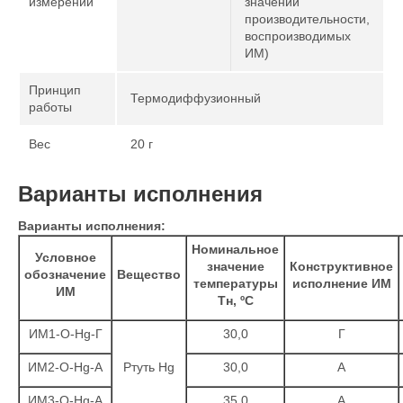
измерений
значений
производительности,
воспроизводимых
ИМ)
Принцип
Термодиффузионный
работы
Вес
20 г
Варианты исполнения
Варианты исполнения:
Номинальное
Условное
значение
Конструктивное
обозначение
Вещество
температуры
исполнение ИМ
ИМ
Тн, ºС
ИМ1-О-Hg-Г
30,0
Г
ИМ2-О-Hg-А
Ртуть Hg
30,0
А
ИМ3-О-Hg-А
35,0
А