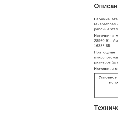
Описан
Рабочие эта
генераторами
рабочим этал
Источники 
28960-91. Ам
16338-85.
При обдуве 
микропотоков
размеров (дл
Источники м
Условное 
испо
Технич