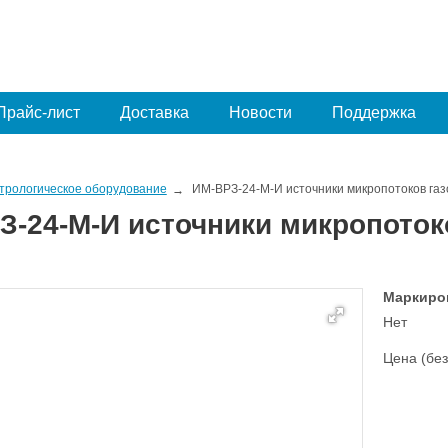
Прайс-лист
Доставка
Новости
Поддержка
трологическое оборудование
ИМ-ВРЗ-24-М-И источники микропотоков газ
З-24-М-И источники микропотоко
Маркиро
Нет
Цена (без