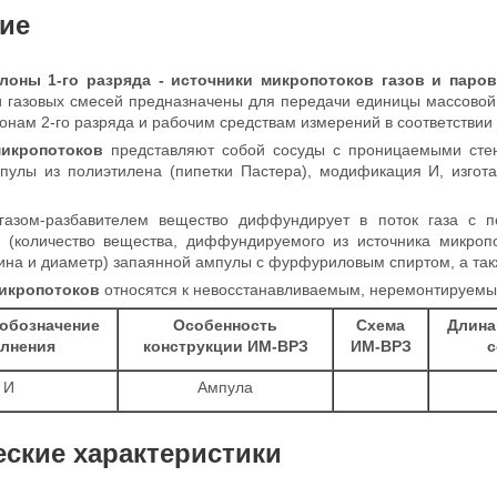
ие
лоны 1-го разряда - источники микропотоков газов и паро
 газовых смесей предназначены для передачи единицы массовой
онам 2-го разряда и рабочим средствам измерений в соответствии 
микропотоков
представляют собой сосуды с проницаемыми сте
пулы из полиэтилена (пипетки Пастера), модификация И, изгот
газом-разбавителем вещество диффундирует в поток газа с по
 (количество вещества, диффундируемого из источника микропо
ина и диаметр) запаянной ампулы с фурфуриловым спиртом, а так
икропотоков
относятся к невосстанавливаемым, неремонтируем
обозначение
Особенность
Схема
Длина
лнения
конструкции ИМ-ВРЗ
ИМ-ВРЗ
с
И
Ампула
еские характеристики