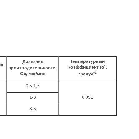
Температурный
Диапазон
ое
коэффициент (α),
производительности,
-1
Gн, мкг/мин
градус
0,5-1,5
1-3
0,051
3-5