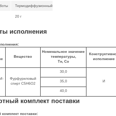
боты
Термодиффузионный
20 г
ты исполнения
полнения:
Номинальное значение
Конструктивн
Вещество
температуры,
ие
исполнение
Тн, Со
30,0
М-
Фурфуриловый
35,0
И
спирт С5Н6О2
40,0
ртный комплект поставки
 комплект поставки: