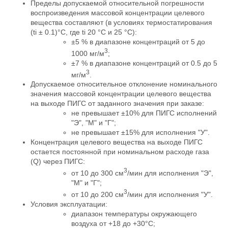
Пределы допускаемой относительной погрешности
воспроизведения массовой концентрации целевого
вещества составляют (в условиях термостатирования
(ti ± 0.1)°С, где ti 20 °С и 25 °С):
±5 % в диапазоне концентраций от 5 до
3
1000 мг/м
;
±7 % в диапазоне концентраций от 0.5 до 5
3
мг/м
.
Допускаемое относительное отклонение номинального
значения массовой концентрации целевого вещества
на выходе ПИГС от заданного значения при заказе:
не превышает ±10% для ПИГС исполнений
"Э", "М" и "Г";
не превышает ±15% для исполнения "У".
Концентрация целевого вещества на выходе ПИГС
остается постоянной при номинальном расходе газа
(Q) через ПИГС:
3
от 10 до 300 см
/мин для исполнения "Э",
"М" и "Г";
3
от 10 до 200 см
/мин для исполнения "У".
Условия эксплуатации:
диапазон температуры окружающего
воздуха
от +18 до +30°С;