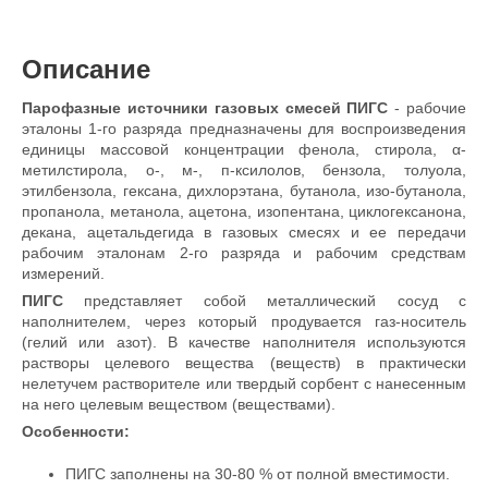
Описание
Парофазные и
сточники газовых смесей ПИГС
- рабочие
эталоны 1-го разряда предназначены для воспроизведения
единицы массовой концентрации фенола, стирола, α-
метилстирола, о-, м-, п-ксилолов, бензола, толуола,
этилбензола, гексана, дихлорэтана, бутанола, изо-бутанола,
пропанола, метанола, ацетона, изопентана, циклогексанона,
декана, ацетальдегида в газовых смесях и ее передачи
рабочим эталонам 2-го разряда и рабочим средствам
измерений.
ПИГС
представляет собой металлический сосуд с
наполнителем, через который продувается газ-носитель
(гелий или азот). В качестве наполнителя используются
растворы целевого вещества (веществ) в практически
нелетучем растворителе или твердый сорбент с нанесенным
на него целевым веществом (веществами).
Особенности:
ПИГС заполнены на 30-80 % от полной вместимости.