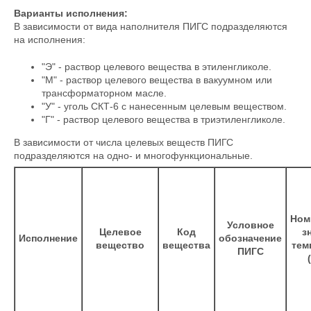
Варианты исполнения:
В зависимости от вида наполнителя ПИГС подразделяются
на исполнения:
"Э" - раствор целевого вещества в этиленгликоле.
"М" - раствор целевого вещества в вакуумном или
трансформаторном масле.
"У" - уголь СКТ-6 с нанесенным целевым веществом.
"Г" - раствор целевого вещества в триэтиленгликоле.
В зависимости от числа целевых веществ ПИГС
подразделяются на одно- и многофункциональные.
Ном
Условное
Целевое
Код
з
Исполнение
обозначение
вещество
вещества
тем
ПИГС