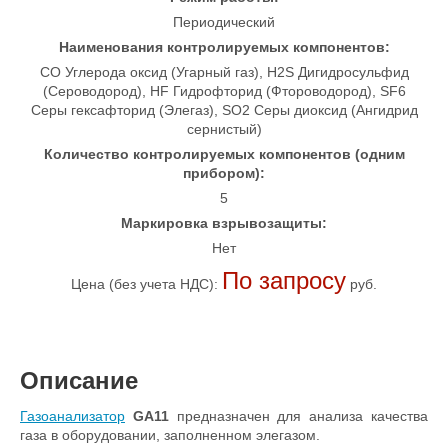
Периодический
Наименования контролируемых компонентов:
CO Углерода оксид (Угарный газ), H2S Дигидросульфид
(Сероводород), HF Гидрофторид (Фтороводород), SF6
Серы гексафторид (Элегаз), SO2 Серы диоксид (Ангидрид
сернистый)
Количество контролируемых компонентов (одним
прибором):
5
Маркировка взрывозащиты:
Нет
По запросу
Цена (без учета НДС):
руб.
Описание
Газоанализатор
GA11
предназначен для анализа качества
газа в оборудовании, заполненном элегазом.