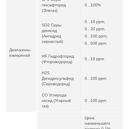
гексафторид
0...100%
(Элегаз)
0...10 ppm;
SO2 Серы
0...20 ppm;
диоксид
(Ангидрид
0...100 ppm;
сернистый)
0...500 ppm
Диапазоны
измерений
HF Гидрофторид
0...10 ppm
(Фтороводород)
H2S
Дигидросульфид
0...100 ppm
(Сероводород)
CO Углерода
оксид (Угарный
0...100 ppm
газ)
Цена
наименьшего
разряда 0,1%.