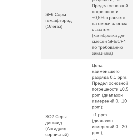
Предел основной
погрешности
SF6 Серы
±0,5% в расчете
гексафторид
на смеси элегаза
(Элегаз)
с азотом
(калибровка для
смесей SF6/CF4
по требованию
заказчика)
Цена
наименьшего
разряда 0,1 ppm.
Предел основной
погрешности ±0,5
ppm (диапазон
измерений 0...10
ppm);
±1 ppm
SO2 Серы
(диапазон
диоксид
измерений 0...20
(Ангидрид
ppm);
сернистый)