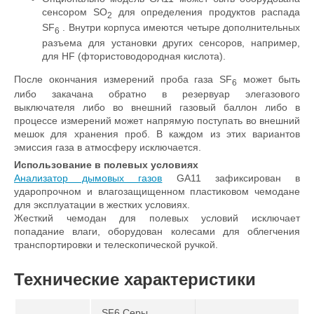
сенсором SO
для определения продуктов распада
2
SF
. Внутри корпуса имеются четыре дополнительных
6
разъема для установки других сенсоров, например,
для HF (фтористоводородная кислота).
После окончания измерений проба газа SF
может быть
6
либо закачана обратно в резервуар элегазового
выключателя либо во внешний газовый баллон либо в
процессе измерений может напрямую поступать во внешний
мешок для хранения проб. В каждом из этих вариантов
эмиссия газа в атмосферу исключается.
Использование в полевых условиях
Анализатор дымовых газов
GA11 зафиксирован в
ударопрочном и влагозащищенном пластиковом чемодане
для эксплуатации в жестких условиях.
Жесткий чемодан для полевых условий исключает
попадание влаги, оборудован колесами для облегчения
транспортировки и телескопической ручкой.
Технические характеристики
SF6 Серы