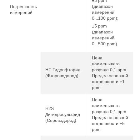
±3 ppm
(диапазон
Погрешность
измерений
измерений
0...100 ppm);
±5 ppm
(диапазон
измерений
0...500 ppm)
Цена
наименьшего
HF Гидрофторид
разряда 0,1 ppm.
(Фтороводород)
Предел основной
погрешности ±1
ppm
Цена
наименьшего
H2S
разряда 0,1 ppm.
Дигидросульфид
Предел основной
(Сероводород)
погрешности ±5
ppm