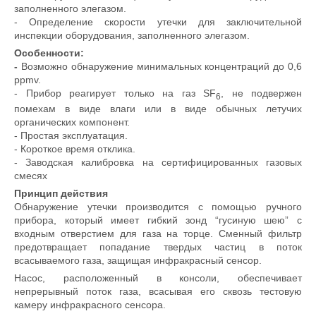
заполненного элегазом.
- Определение скорости утечки для заключительной
инспекции оборудования, заполненного элегазом.
Особенности:
-
Возможно обнаружение минимальных концентраций до 0,6
ppmv.
- Прибор реагирует только на газ SF
, не подвержен
6
помехам в виде влаги или в виде обычных летучих
органических компонент.
- Простая эксплуатация.
- Короткое время отклика.
- Заводская калибровка на сертифицированных газовых
смесях
Принцип действия
Обнаружение утечки производится с помощью ручного
прибора, который имеет гибкий зонд “гусиную шею” с
входным отверстием для газа на торце. Сменный фильтр
предотвращает попадание твердых частиц в поток
всасываемого газа, защищая инфракрасный сенсор.
Насос, расположенный в консоли, обеспечивает
непрерывный поток газа, всасывая его сквозь тестовую
камеру инфракрасного сенсора.