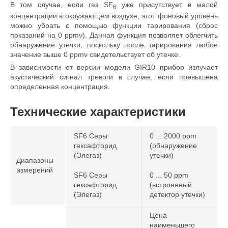
В том случае, если газ SF
уже присутствует в малой
6
концентрации в окружающем воздухе, этот фоновый уровень
можно убрать с помощью функции тарирования (сброс
показаний на 0 ppmv). Данная функция позволяет облегчить
обнаружение утечки, поскольку после тарирования любое
значение выше 0 ppmv свидетельствует об утечке.
В зависимости от версии модели GIR10 прибор излучает
акустический сигнал тревоги в случае, если превышена
определенная концентрация.
Технические характеристики
SF6 Серы
0 ... 2000 ppm
гексафторид
(обнаружение
(Элегаз)
утечки)
Диапазоны
измерений
SF6 Серы
0 ... 50 ppm
гексафторид
(встроенный
(Элегаз)
детектор утечки)
Цена
наименьшего