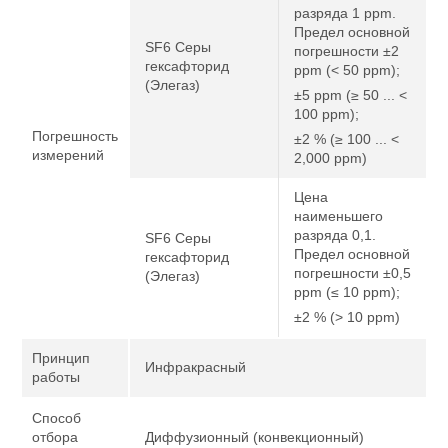
разряда 1 ppm.
Предел основной
SF6 Серы
погрешности ±2
гексафторид
ppm (< 50 ppm);
(Элегаз)
±5 ppm (≥ 50 ... <
100 ppm);
Погрешность
±2 % (≥ 100 ... <
измерений
2,000 ppm)
Цена
наименьшего
разряда 0,1.
SF6 Серы
Предел основной
гексафторид
погрешности ±0,5
(Элегаз)
ppm (≤ 10 ppm);
±2 % (> 10 ppm)
Принцип
Инфракрасный
работы
Способ
отбора
Диффузионный (конвекционный)