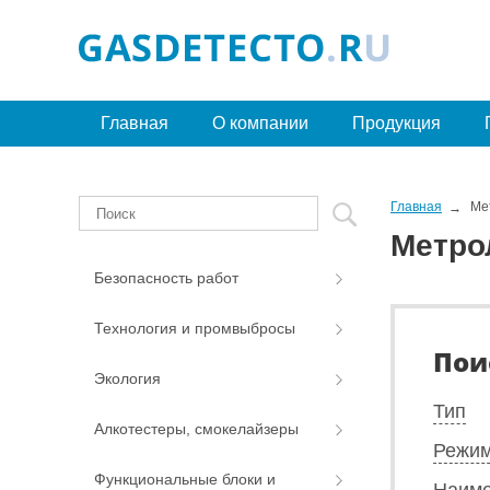
Главная
О компании
Продукция
Главная
Ме
Метро
Безопасность работ
Технология и промвыбросы
Пои
Экология
Тип
Алкотестеры, смокелайзеры
Режим
Функциональные блоки и
Наиме