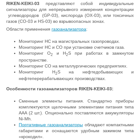
RIKEN-KEIKI-03
представляют собой индивидуальные
сигнализаторы для непрерывного измерения концентрации
углеводородов (GP-03), кислорода (OX-03), или токсичных
газов (CO-03 и HS-03) во взрывоопасных зонах.
Области применения
газоанализатора
:
Мониторинг НС на магистральных газопроводах.
Мониторинг НС и СО при установке счетчиков газа.
Мониторинг О
и H
S при работах в замкнутом
2
2
пространстве.
Мониторинг СО на металлургических предприятиях.
Мониторинг H
S на нефтедобывающих и
2
нефтеперерабатывающих производствах.
Особенности
газоанализаторов RIKEN-KEIKI-03
:
Сменные элементы питания. Стандартно приборы
комплектуются щелочными элементами питания типа
ААА (2 шт.). Опционально поставляются аккумуляторы
Ni-Mh.
Портативные газоанализаторы
обладают компактными
габаритами и оснащаются удобным зажимом типа
«крокодил».