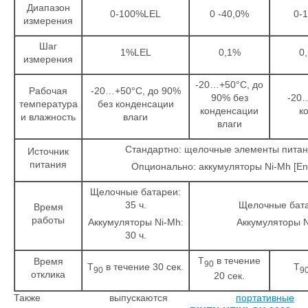
Диапазон
0-100%LEL
0 -40,0%
0-
измерения
Шаг
1%LEL
0,1%
0
измерения
-20…+50°С, до
Рабочая
-20…+50°С, до 90%
90% без
-20
температура
без конденсации
конденсации
к
и влажность
влаги
влаги
Стандартно: щелочные элементы питани
Источник
питания
Опционально: аккумуляторы Ni-Mh [Enel
Щелочные батареи:
35 ч.
Щелочные бата
Время
работы
Аккумуляторы Ni-Mh:
Аккумуляторы N
30 ч.
Т
в течение
Время
90
Т
в течение 30 сек.
Т
90
9
отклика
20 сек.
Также выпускаются
портативные