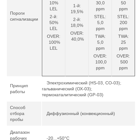
10%
30,0
50
1-й:
LEL
ppm
ppm
19,5%
Пороги
2-й:
STEL:
STEL:
сигнализации
2-й:
50%
5,0
200
18,0%
LEL
ppm
ppm
OVER:
OVER:
TWA:
TWA:
40,0%
100%
5,0
25
LEL
ppm
ppm
OVER:
OVER:
100,0
500
ppm
ppm
Электрохимический (HS-03, CО-03);
Принцип
гальванический (ОХ-03);
работы
термокаталитический (GP-03)
Способ
отбора
Диффузионный (конвекционный)
пробы
Диапазон
рабочих
-20...+50°C