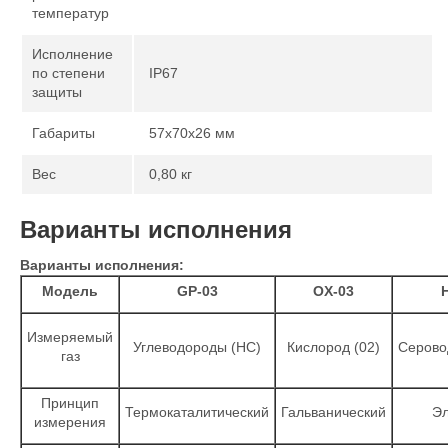
температур
Исполнение
по степени
IP67
защиты
Габариты
57х70х26 мм
Вес
0,80 кг
Варианты исполнения
Варианты исполнения:
Модель
GP-03
OX-03
Измеряемый
Углеводороды (НС)
Кислород (02)
Серово
газ
Принцип
Термокаталитический
Гальванический
Эл
измерения