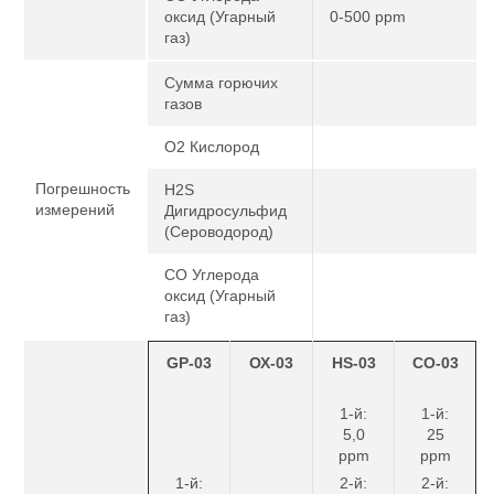
оксид (Угарный
0-500 ppm
газ)
Сумма горючих
газов
O2 Кислород
Погрешность
H2S
измерений
Дигидросульфид
(Сероводород)
CO Углерода
оксид (Угарный
газ)
GP-03
ОХ-03
HS-03
CO-03
1-й:
1-й:
5,0
25
ppm
ppm
1-й:
2-й:
2-й: